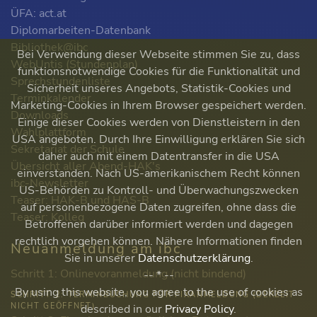
ÜFA: act.at
Diplomarbeiten-Datenbank
Bibliothek@ibc
Bei Verwendung dieser Webseite stimmen Sie zu, dass
WebUntis (Stundenplan)
funktionsnotwendige Cookies für die Funktionalität und
Sprechstundenliste
Sicherheit unseres Angebots, Statistik-Cookies und
Terminkalender
Marketing-Cookies in Ihrem Browser gespeichert werden.
Downloads
Einige dieser Cookies werden von Dienstleistern in den
Wahlplattform
USA angeboten. Durch Ihre Einwilligung erklären Sie sich
Sekretariat der Schule
daher auch mit einem Datentransfer in die USA
Übersicht aller Abend-HAK's
einverstanden. Nach US-amerikanischem Recht können
ibc-Newsletter
US-Behörden zu Kontroll- und Überwachungszwecken
Teaser: HAK-B und HAS-B
auf personenbezogene Daten zugreifen, ohne dass die
Teaser: Kolleg
Betroffenen darüber informiert werden und dagegen
rechtlich vorgehen können. Nähere Informationen finden
Neuanmeldung am ibc
Sie in unserer
Datenschutzerklärung
.
Schritt 1: Onlinevoranmeldung (nicht bindend)
-- * --
By using this website, you agree to the use of cookies as
SCHRITT 2: TERMINBUCHUNG FÜR FIXANMELDUNG (DERZEIT
NICHT GEÖFFNET)
described in our
Privacy Policy
.