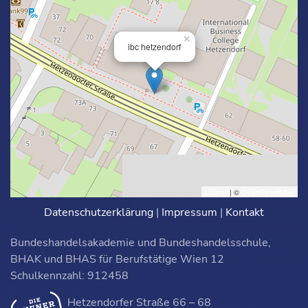
×
ibc hetzendorf
Leaflet
| ©
OpenStreetMap
Datenschutzerklärung
|
Impressum
|
Kontakt
Bundeshandelsakademie und Bundeshandelsschule,
BHAK und BHAS für Berufstätige Wien 12
Schulkennzahl: 912458
Hetzendorfer Straße 66 – 68