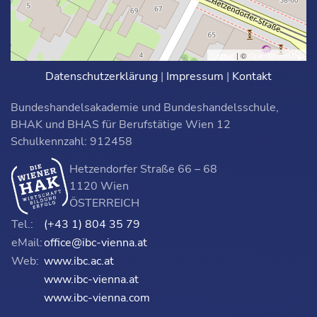
Leaflet
| ©
OpenStreetMap
Datenschutzerklärung
|
Impressum
|
Kontakt
Bundeshandelsakademie und Bundeshandelsschule,
BHAK und BHAS für Berufstätige Wien 12
Schulkennzahl: 912458
Hetzendorfer Straße 66 – 68
1120 Wien
ÖSTERREICH
Tel.:
(+43 1) 804 35 79
eMail:
office@ibc-vienna.at
Web:
www.ibc.ac.at
www.ibc-vienna.at
www.ibc-vienna.com