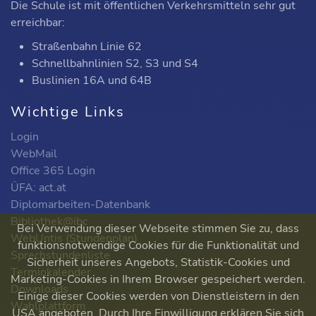
Die Schule ist mit öffentlichen Verkehrsmitteln sehr gut
erreichbar:
Straßenbahn Linie 62
Schnellbahnlinien S2, S3 und S4
Buslinien 16A und 64B
Wichtige Links
Login
WebMail
Office 365 Login
ÜFA: act.at
Diplomarbeiten-Datenbank
Bibliothek@ibc
Bei Verwendung dieser Webseite stimmen Sie zu, dass
WebUntis (Stundenplan)
funktionsnotwendige Cookies für die Funktionalität und
Sprechstundenliste
Sicherheit unseres Angebots, Statistik-Cookies und
Terminkalender
Marketing-Cookies in Ihrem Browser gespeichert werden.
Downloads
Einige dieser Cookies werden von Dienstleistern in den
Wahlplattform
USA angeboten. Durch Ihre Einwilligung erklären Sie sich