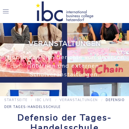
VERANSTALTUNGEN
Hier finden sich Berichte von diversen
internen und externen
Schulveranstaltungen.
STARTSEITE
IBC LIVE
VERANSTALTUNGEN
DEFENSIO
DER TAGES-HANDELSSCHULE
Defensio der Tages-
Handelsschule