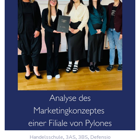
Handelsschule
,
3AS
,
3BS
,
Defensio