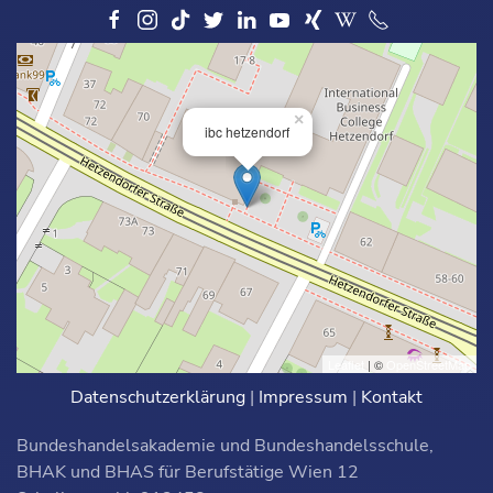
×
ibc hetzendorf
Leaflet
| ©
OpenStreetMap
Datenschutzerklärung
|
Impressum
|
Kontakt
Bundeshandelsakademie und Bundeshandelsschule,
BHAK und BHAS für Berufstätige Wien 12