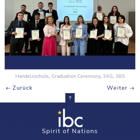
Handelsschule
,
Graduation Ceremony
,
3AS
,
3BS
Zurück
Weiter
Spirit of Nations