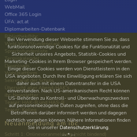
WebMail
Office 365 Login
ÜFA: act.at
Diplomarbeiten-Datenbank
Bibliothek@ibc
Bei Verwendung dieser Webseite stimmen Sie zu, dass
WebUntis (Stundenplan)
funktionsnotwendige Cookies für die Funktionalität und
Sprechstundenliste
Sicherheit unseres Angebots, Statistik-Cookies und
Terminkalender
Marketing-Cookies in Ihrem Browser gespeichert werden.
Downloads
Einige dieser Cookies werden von Dienstleistern in den
Wahlplattform
USA angeboten. Durch Ihre Einwilligung erklären Sie sich
Sekretariat der Schule
daher auch mit einem Datentransfer in die USA
Übersicht aller Abend-HAK's
einverstanden. Nach US-amerikanischem Recht können
ibc-Newsletter
US-Behörden zu Kontroll- und Überwachungszwecken
Teaser: HAK-B und HAS-B
auf personenbezogene Daten zugreifen, ohne dass die
Teaser: Kolleg
Betroffenen darüber informiert werden und dagegen
rechtlich vorgehen können. Nähere Informationen finden
Neuanmeldung am ibc
Sie in unserer
Datenschutzerklärung
.
Schritt 1: Onlinevoranmeldung (nicht bindend)
-- * --