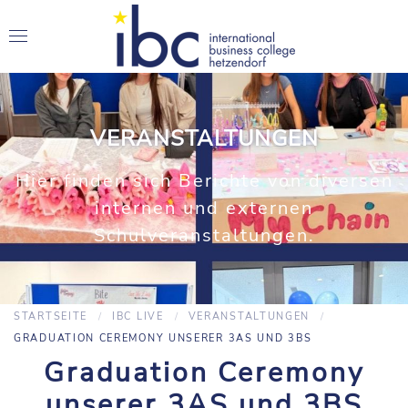
VERANSTALTUNGEN
Hier finden sich Berichte von diversen
internen und externen
Schulveranstaltungen.
STARTSEITE
IBC LIVE
VERANSTALTUNGEN
GRADUATION CEREMONY UNSERER 3AS UND 3BS
Graduation Ceremony
unserer 3AS und 3BS