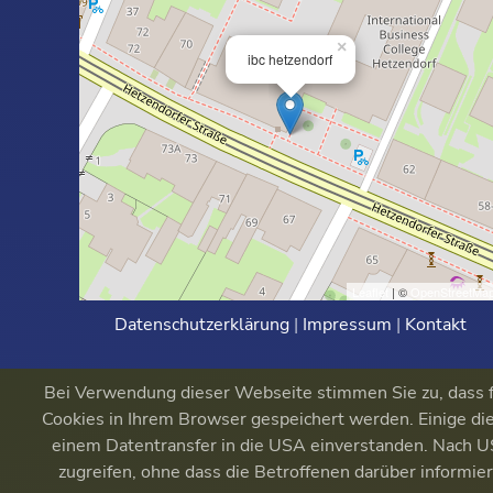
×
ibc hetzendorf
Leaflet
| ©
OpenStreetMa
Datenschutzerklärung
|
Impressum
|
Kontakt
Bei Verwendung dieser Webseite stimmen Sie zu, dass fu
Cookies in Ihrem Browser gespeichert werden. Einige die
einem Datentransfer in die USA einverstanden. Nach
zugreifen, ohne dass die Betroffenen darüber informi