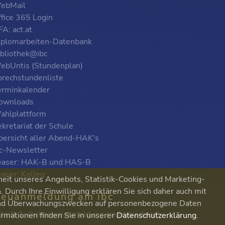
ebMail
ffice 365 Login
A: act.at
iplomarbeiten-Datenbank
ibliothek@ibc
ebUntis (Stundenplan)
prechstundenliste
erminkalender
ownloads
ahlplattform
kretariat der Schule
bersicht aller Abend-HAK's
bc-Newsletter
easer: HAK-B und HAS-B
easer: Kolleg
heit unseres Angebots, Statistik-Cookies und Marketing-
Durch Ihre Einwilligung erklären Sie sich daher auch mit
euanmeldung am ibc
 und Überwachungszwecken auf personenbezogene Daten
chritt 1: Onlinevoranmeldung (nicht bindend)
ormationen finden Sie in unserer
Datenschutzerklärung
.