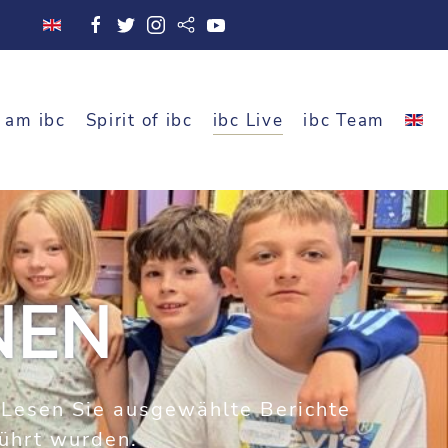
 am ibc
Spirit of ibc
ibc Live
ibc Team
NEN
. Lesen Sie ausgewählte Berichte
führt wurden.