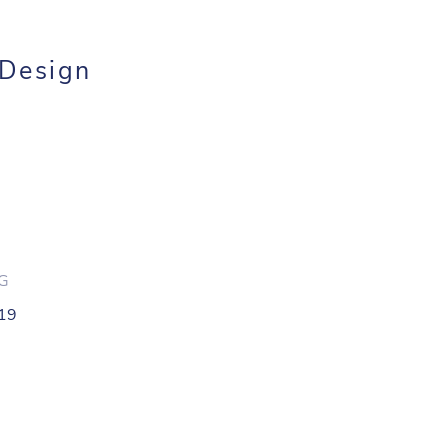
 Design
OG
419