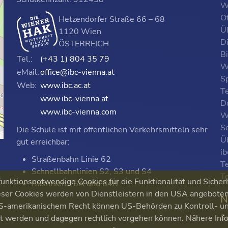
W
O
Hetzendorfer Straße 66 – 68
ÜF
1120 Wien
D
ÖSTERREICH
B
Tel.:
(+43 1) 804 35 79
W
eMail:
office@ibc-vienna.at
S
Web:
www.ibc.ac.at
T
www.ibc-vienna.at
D
www.ibc-vienna.com
W
Se
Die Schule ist mit öffentlichen Verkehrsmitteln sehr
p
Ü
gut erreichbar:
i
Straßenbahn Linie 62
T
Schnellbahnlinien S2, S3 und S4
T
nktionsnotwendige Cookies für die Funktionalität und Sicher
Buslinien 16A und 64B
ser Cookies werden von Dienstleistern in den USA angeboten. 
N
 US-amerikanischem Recht können US-Behörden zu Kontroll-
S
ert werden und dagegen rechtlich vorgehen können. Nähere Inf