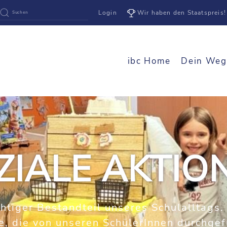
Login
Wir haben den Staatspreis!
ibc Home
Dein Weg
ZIALE AKTIO
htiger Bestandteil unseres Schulalltags
e, die von unseren SchülerInnen durchge