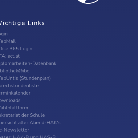
ichtige Links
ogin
ebMail
ffice 365 Login
A: act.at
iplomarbeiten-Datenbank
ibliothek@ibc
ebUntis (Stundenplan)
prechstundenliste
erminkalender
ownloads
ahlplattform
kretariat der Schule
bersicht aller Abend-HAK's
bc-Newsletter
easer: HAK-B und HAS-B