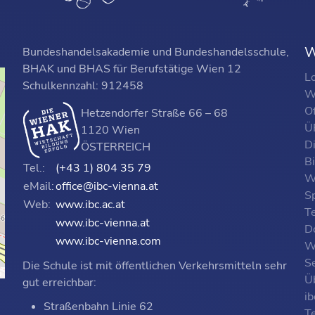
W
Bundeshandelsakademie und Bundeshandelsschule,
BHAK und BHAS für Berufstätige Wien 12
L
Schulkennzahl: 912458
W
O
Hetzendorfer Straße 66 – 68
ÜF
1120 Wien
D
ÖSTERREICH
B
Tel.:
(+43 1) 804 35 79
W
eMail:
office@ibc-vienna.at
S
Web:
www.ibc.ac.at
T
www.ibc-vienna.at
D
www.ibc-vienna.com
W
Se
Die Schule ist mit öffentlichen Verkehrsmitteln sehr
p
Ü
gut erreichbar:
i
Straßenbahn Linie 62
T