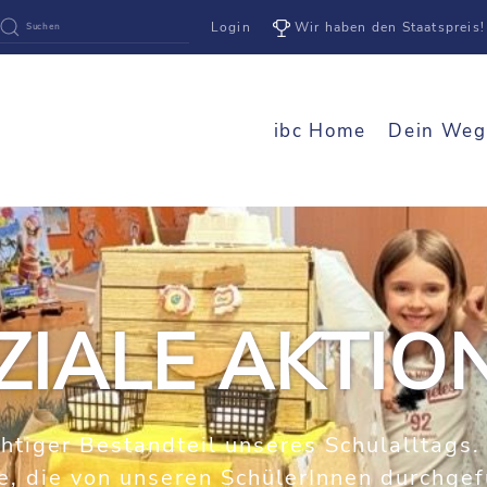
Login
Wir haben den Staatspreis!
ibc Home
Dein Weg
ZIALE AKTIO
htiger Bestandteil unseres Schulalltags
e, die von unseren SchülerInnen durchge