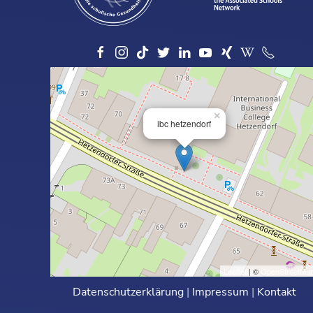
×
ibc hetzendorf
Leaflet
| ©
OpenStreetMa
Datenschutzerklärung
|
Impressum
|
Kontakt