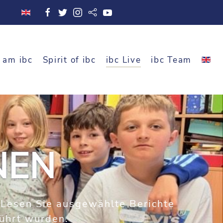
 am ibc
Spirit of ibc
ibc Live
ibc Team
NEN
. Lesen Sie ausgewählte Berichte
führt wurden.