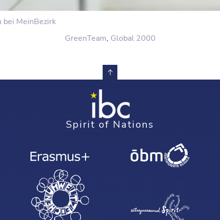
n bei MeinBezirk
GreenTeam
,
Global 2000
Spirit of Nations