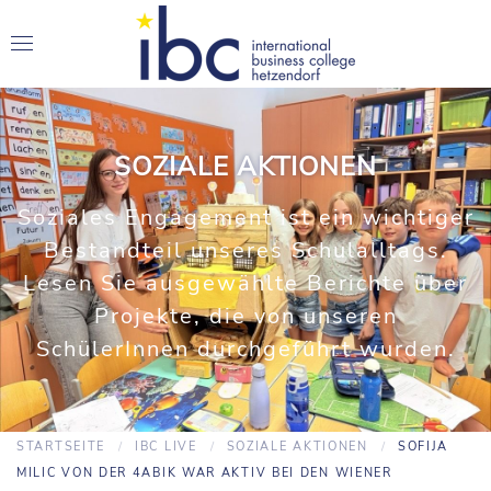
SOZIALE AKTIONEN
Soziales Engagement ist ein wichtiger
Bestandteil unseres Schulalltags.
Lesen Sie ausgewählte Berichte über
Projekte, die von unseren
SchülerInnen durchgeführt wurden.
STARTSEITE
IBC LIVE
SOZIALE AKTIONEN
SOFIJA
MILIC VON DER 4ABIK WAR AKTIV BEI DEN WIENER