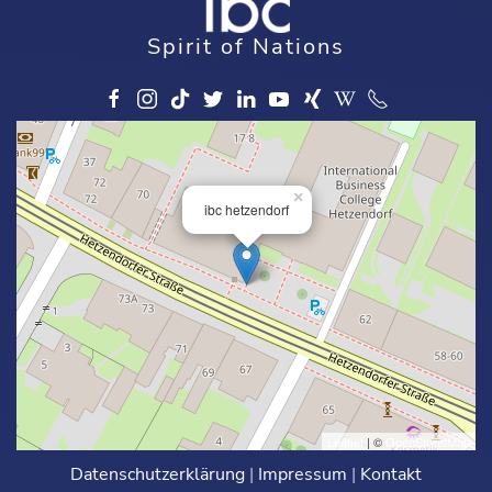
Spirit of Nations
×
ibc hetzendorf
Leaflet
| ©
OpenStreetMap
Datenschutzerklärung
|
Impressum
|
Kontakt