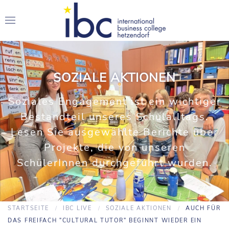
SOZIALE AKTIONEN
Soziales Engagement ist ein wichtiger
Bestandteil unseres Schulalltags.
Lesen Sie ausgewählte Berichte über
Projekte, die von unseren
SchülerInnen durchgeführt wurden.
STARTSEITE
IBC LIVE
SOZIALE AKTIONEN
AUCH FÜR
DAS FREIFACH "CULTURAL TUTOR" BEGINNT WIEDER EIN