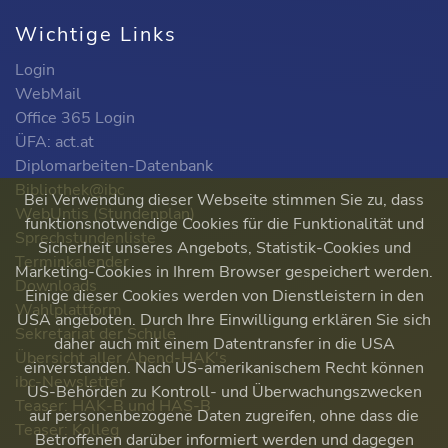
Wichtige Links
Login
WebMail
Office 365 Login
ÜFA: act.at
Diplomarbeiten-Datenbank
Bibliothek@ibc
Bei Verwendung dieser Webseite stimmen Sie zu, dass
WebUntis (Stundenplan)
funktionsnotwendige Cookies für die Funktionalität und
Sprechstundenliste
Sicherheit unseres Angebots, Statistik-Cookies und
Terminkalender
Marketing-Cookies in Ihrem Browser gespeichert werden.
Downloads
Einige dieser Cookies werden von Dienstleistern in den
Wahlplattform
USA angeboten. Durch Ihre Einwilligung erklären Sie sich
Sekretariat der Schule
daher auch mit einem Datentransfer in die USA
Übersicht aller Abend-HAK's
einverstanden. Nach US-amerikanischem Recht können
ibc-Newsletter
US-Behörden zu Kontroll- und Überwachungszwecken
Teaser: HAK-B und HAS-B
auf personenbezogene Daten zugreifen, ohne dass die
Teaser: Kolleg
Betroffenen darüber informiert werden und dagegen