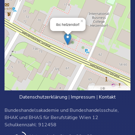
×
ibc hetzendorf
Leaflet
| ©
OpenStreetMap
Datenschutzerklärung
|
Impressum
|
Kontakt
Bundeshandelsakademie und Bundeshandelsschule,
BHAK und BHAS für Berufstätige Wien 12
Schulkennzahl: 912458