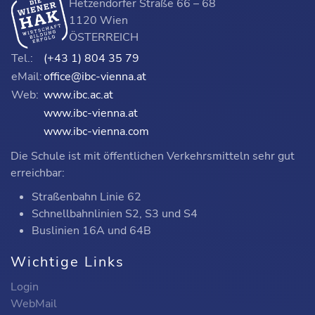
Hetzendorfer Straße 66 – 68
1120 Wien
ÖSTERREICH
Tel.:
(+43 1) 804 35 79
eMail:
office@ibc-vienna.at
Web:
www.ibc.ac.at
www.ibc-vienna.at
www.ibc-vienna.com
Die Schule ist mit öffentlichen Verkehrsmitteln sehr gut
erreichbar:
Straßenbahn Linie 62
Schnellbahnlinien S2, S3 und S4
Buslinien 16A und 64B
Wichtige Links
Login
WebMail