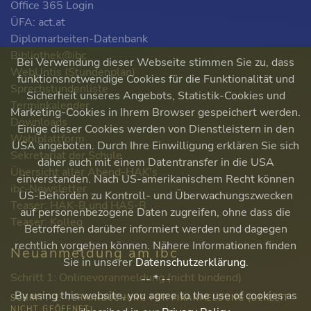
Office 365 Login
ÜFA: act.at
Diplomarbeiten-Datenbank
Bibliothek@ibc
Bei Verwendung dieser Webseite stimmen Sie zu, dass
WebUntis (Stundenplan)
funktionsnotwendige Cookies für die Funktionalität und
Sprechstundenliste
Sicherheit unseres Angebots, Statistik-Cookies und
Terminkalender
Marketing-Cookies in Ihrem Browser gespeichert werden.
Downloads
Einige dieser Cookies werden von Dienstleistern in den
Wahlplattform
USA angeboten. Durch Ihre Einwilligung erklären Sie sich
Sekretariat der Schule
daher auch mit einem Datentransfer in die USA
Übersicht aller Abend-HAK's
einverstanden. Nach US-amerikanischem Recht können
ibc-Newsletter
US-Behörden zu Kontroll- und Überwachungszwecken
Teaser: HAK-B und HAS-B
auf personenbezogene Daten zugreifen, ohne dass die
Teaser: Kolleg
Betroffenen darüber informiert werden und dagegen
rechtlich vorgehen können. Nähere Informationen finden
Neuanmeldung am ibc
Sie in unserer
Datenschutzerklärung
.
Schritt 1: Onlinevoranmeldung (nicht bindend)
-- * --
By using this website, you agree to the use of cookies as
SCHRITT 2: TERMINBUCHUNG FÜR FIXANMELDUNG (DERZEIT
NICHT GEÖFFNET)