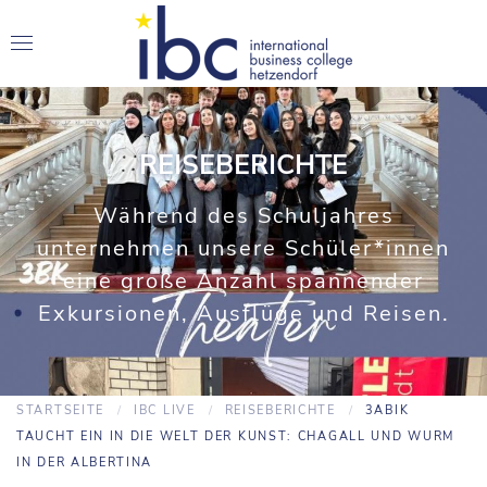
REISEBERICHTE
Während des Schuljahres
unternehmen unsere Schüler*innen
eine große Anzahl spannender
Exkursionen, Ausflüge und Reisen.
STARTSEITE
IBC LIVE
REISEBERICHTE
3ABIK
TAUCHT EIN IN DIE WELT DER KUNST: CHAGALL UND WURM
IN DER ALBERTINA