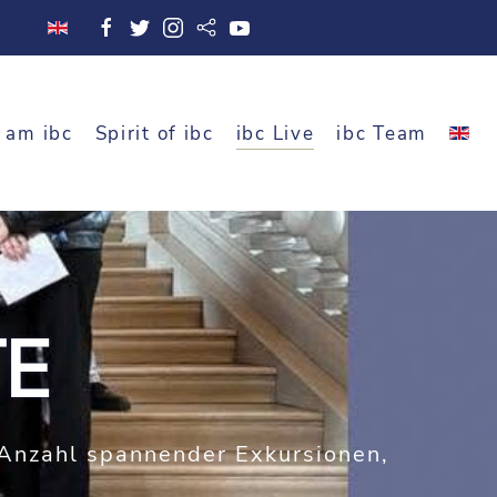
 am ibc
Spirit of ibc
ibc Live
ibc Team
TE
Anzahl spannender Exkursionen,