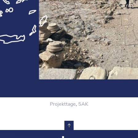
Projekttage
,
5AK