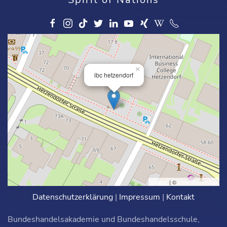
×
ibc hetzendorf
Leaflet
| ©
OpenStreetMap
Datenschutzerklärung
|
Impressum
|
Kontakt
Bundeshandelsakademie und Bundeshandelsschule,