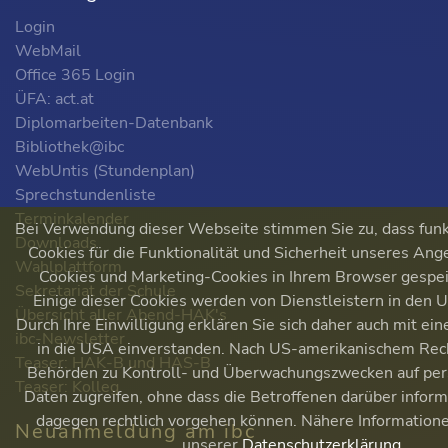
Login
WebMail
Office 365 Login
ÜFA: act.at
Diplomarbeiten-Datenbank
Bibliothek@ibc
WebUntis (Stundenplan)
Sprechstundenliste
Terminkalender
Bei Verwendung dieser Webseite stimmen Sie zu, dass fun
Downloads
Cookies für die Funktionalität und Sicherheit unseres Ange
Wahlplattform
Cookies und Marketing-Cookies in Ihrem Browser gespe
Sekretariat der Schule
Einige dieser Cookies werden von Dienstleistern in den
Übersicht aller Abend-HAK's
Durch Ihre Einwilligung erklären Sie sich daher auch mit ei
ibc-Newsletter
in die USA einverstanden. Nach US-amerikanischem Rec
Teaser: HAK-B und HAS-B
Behörden zu Kontroll- und Überwachungszwecken auf pe
Teaser: Kolleg
Daten zugreifen, ohne dass die Betroffenen darüber infor
dagegen rechtlich vorgehen können. Nähere Informationen
Neuanmeldung am ibc
unserer
Datenschutzerklärung
.