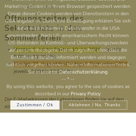
Marketing-Cookies in Ihrem Browser gespeichert werden.
www.ibc-vienna.at
Einige dieser Cookies werden von Dienstleistern in den
Öffnungszeiten des
USA angeboten. Durch Ihre Einwilligung erklären Sie sich
Sekretariats in den
daher auch mit einem Datentransfer in die USA
einverstanden. Nach US-amerikanischem Recht können
Sommerferien
US-Behörden zu Kontroll- und Überwachungszwecken
Montag, 6. Juli bis Freitag, 10. Juli 2026
– jeweils
auf personenbezogene Daten zugreifen, ohne dass die
8:00 bis 12:00 Uhr
Betroffenen darüber informiert werden und dagegen
Montag, 31. August bis Freitag, 4. September 2026
–
rechtlich vorgehen können. Nähere Informationen finden
jeweils 8:00 bis 12:00 Uhr
Sie in unserer
Datenschutzerklärung
.
-- * --
By using this website, you agree to the use of cookies as
described in our
Privacy Policy
.
Die E-Mailadressen der LehrerInnen finden sie auf den
Zustimmen / Ok
Ablehnen / No, Thanks
einzelnen
Lehrerseiten
.
Telefon Lehrerzimmer
(+43 1) 804 35 79 / 24