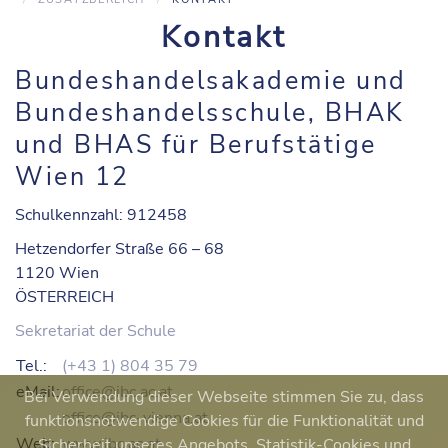
Kontakt
Bundeshandelsakademie und
Bundeshandelsschule, BHAK
und BHAS für Berufstätige
Wien 12
Schulkennzahl: 912458
Hetzendorfer Straße 66 – 68
1120 Wien
ÖSTERREICH
Sekretariat der Schule
Tel.:
(+43 1) 804 35 79
eMail:
office@ibc.ac.at
Bei Verwendung dieser Webseite stimmen Sie zu, dass
office@ibc-vienna.at
funktionsnotwendige Cookies für die Funktionalität und
Web:
www.ibc.ac.at
Sicherheit unseres Angebots, Statistik-Cookies und