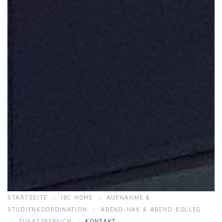
STARTSEITE
IBC HOME
AUFNAHME &
STUDIENKOORDINATION
ABEND-HAK & ABEND-KOLLEG
ZUSATZBEREICH
KONTAKT