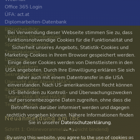
Office 365 Login
ÜFA: act.at
Diplomarbeiten-Datenbank
Bibliothek@ibc
Bei Verwendung dieser Webseite stimmen Sie zu, dass
WebUntis (Stundenplan)
funktionsnotwendige Cookies für die Funktionalität und
Sprechstundenliste
Sicherheit unseres Angebots, Statistik-Cookies und
Terminkalender
Marketing-Cookies in Ihrem Browser gespeichert werden.
Downloads
Einige dieser Cookies werden von Dienstleistern in den
Wahlplattform
USA angeboten. Durch Ihre Einwilligung erklären Sie sich
Sekretariat der Schule
daher auch mit einem Datentransfer in die USA
Übersicht aller Abend-HAK's
einverstanden. Nach US-amerikanischem Recht können
ibc-Newsletter
US-Behörden zu Kontroll- und Überwachungszwecken
Teaser: HAK-B und HAS-B
auf personenbezogene Daten zugreifen, ohne dass die
Teaser: Kolleg
Betroffenen darüber informiert werden und dagegen
rechtlich vorgehen können. Nähere Informationen finden
Neuanmeldung am ibc
Sie in unserer
Datenschutzerklärung
.
Schritt 1: Onlinevoranmeldung (nicht bindend)
-- * --
By using this website, you agree to the use of cookies as
SCHRITT 2: TERMINBUCHUNG FÜR FIXANMELDUNG (DERZEIT