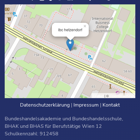
×
ibc hetzendorf
Leaflet
| ©
OpenStreetMap
Datenschutzerklärung
|
Impressum
|
Kontakt
Bundeshandelsakademie und Bundeshandelsschule,
BHAK und BHAS für Berufstätige Wien 12
Schulkennzahl: 912458