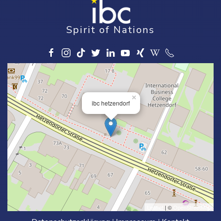
Spirit of Nations
×
ibc hetzendorf
Leaflet
| ©
OpenStreetMap