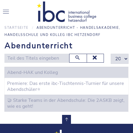
STARTSEITE
ABENDUNTERRICHT - HANDELSAKADEMIE,
HANDELSSCHULE UND KOLLEG IBC HETZENDORF
Abendunterricht
Teil des Titels eingeben
Anzeige #
Abend-HAK und Kolleg
Premiere: Das erste ibc-Tischtennis-Turnier für unsere
Abendschüler⭐️
🤝 Starke Teams in der Abendschule: Die 2ASKB zeigt,
wie es geht!