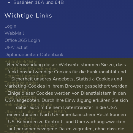
Buslinien 16A und 64B
Wichtige Links
Login
WebMail
Office 365 Login
ÜFA: act.at
Diplomarbeiten-Datenbank
Bibliothek@ibc
Bei Verwendung dieser Webseite stimmen Sie zu, dass
WebUntis (Stundenplan)
funktionsnotwendige Cookies für die Funktionalität und
Sprechstundenliste
Sicherheit unseres Angebots, Statistik-Cookies und
Terminkalender
Marketing-Cookies in Ihrem Browser gespeichert werden.
Downloads
Einige dieser Cookies werden von Dienstleistern in den
Wahlplattform
USA angeboten. Durch Ihre Einwilligung erklären Sie sich
Sekretariat der Schule
daher auch mit einem Datentransfer in die USA
Übersicht aller Abend-HAK's
einverstanden. Nach US-amerikanischem Recht können
ibc-Newsletter
US-Behörden zu Kontroll- und Überwachungszwecken
Teaser: HAK-B und HAS-B
auf personenbezogene Daten zugreifen, ohne dass die