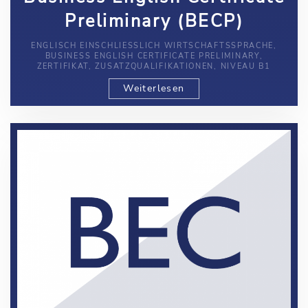
Preliminary (BECP)
ENGLISCH EINSCHLIESSLICH WIRTSCHAFTSSPRACHE, B
USINESS ENGLISH CERTIFICATE PRELIMINARY, Z
ERTIFIKAT, ZUSATZQUALIFIKATIONEN, NIVEAU B1
Weiterlesen