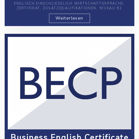
ENGLISCH EINSCHLIESSLICH WIRTSCHAFTSSPRACHE, Z
ERTIFIKAT, ZUSATZQUALIFIKATIONEN, NIVEAU B2
Weiterlesen
Business English Certificate