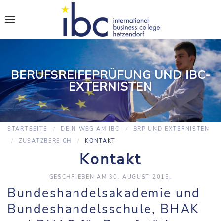
BERUFSREIFEPRÜFUNG UND IBC-
EXTERNISTEN
STARTSEITE
DEIN WEG AM IBC
BRP UND EXTERNISTEN
ZUSATZBEREICH
KONTAKT
Kontakt
GESCHRIEBEN AM
30. AUGUST 2015
.
Bundeshandelsakademie und
Bundeshandelsschule, BHAK