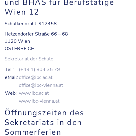
und BHAS für Berufstätige
Wien 12
Schulkennzahl: 912458
Hetzendorfer Straße 66 – 68
1120 Wien
ÖSTERREICH
Sekretariat der Schule
Tel.:
(+43 1) 804 35 79
eMail:
office@ibc.ac.at
office@ibc-vienna.at
Web:
www.ibc.ac.at
www.ibc-vienna.at
Öffnungszeiten des
Sekretariats in den
Sommerferien