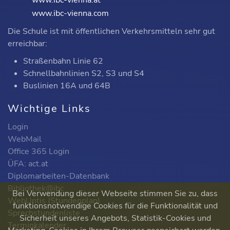
www.ibc-vienna.at
www.ibc-vienna.com
Die Schule ist mit öffentlichen Verkehrsmitteln sehr gut
erreichbar:
Straßenbahn Linie 62
Schnellbahnlinien S2, S3 und S4
Buslinien 16A und 64B
Wichtige Links
Login
WebMail
Office 365 Login
ÜFA: act.at
Diplomarbeiten-Datenbank
Bibliothek@ibc
Bei Verwendung dieser Webseite stimmen Sie zu, dass
WebUntis (Stundenplan)
funktionsnotwendige Cookies für die Funktionalität und
Sprechstundenliste
Sicherheit unseres Angebots, Statistik-Cookies und
Terminkalender