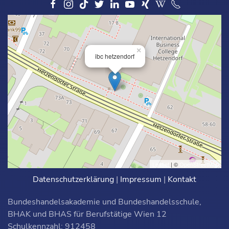
×
ibc hetzendorf
Leaflet
| ©
OpenStreetMap
Datenschutzerklärung
|
Impressum
|
Kontakt
Bundeshandelsakademie und Bundeshandelsschule,
BHAK und BHAS für Berufstätige Wien 12
Schulkennzahl: 912458