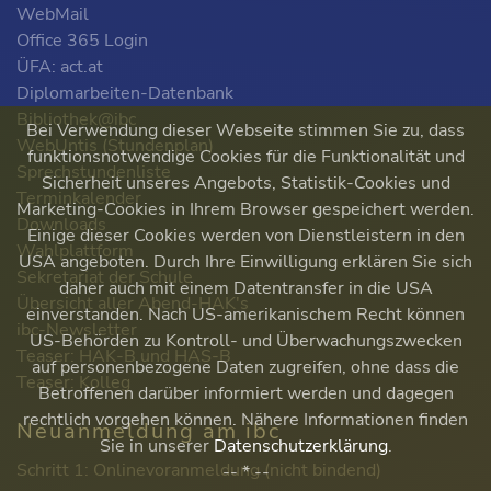
WebMail
Office 365 Login
ÜFA: act.at
Diplomarbeiten-Datenbank
Bibliothek@ibc
Bei Verwendung dieser Webseite stimmen Sie zu, dass
WebUntis (Stundenplan)
funktionsnotwendige Cookies für die Funktionalität und
Sprechstundenliste
Sicherheit unseres Angebots, Statistik-Cookies und
Terminkalender
Marketing-Cookies in Ihrem Browser gespeichert werden.
Downloads
Einige dieser Cookies werden von Dienstleistern in den
Wahlplattform
USA angeboten. Durch Ihre Einwilligung erklären Sie sich
Sekretariat der Schule
daher auch mit einem Datentransfer in die USA
Übersicht aller Abend-HAK's
einverstanden. Nach US-amerikanischem Recht können
ibc-Newsletter
US-Behörden zu Kontroll- und Überwachungszwecken
Teaser: HAK-B und HAS-B
auf personenbezogene Daten zugreifen, ohne dass die
Teaser: Kolleg
Betroffenen darüber informiert werden und dagegen
rechtlich vorgehen können. Nähere Informationen finden
Neuanmeldung am ibc
Sie in unserer
Datenschutzerklärung
.
Schritt 1: Onlinevoranmeldung (nicht bindend)
-- * --