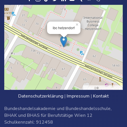
×
ibc hetzendorf
Leaflet
| ©
OpenStreetMap
Datenschutzerklärung
|
Impressum
|
Kontakt
Bundeshandelsakademie und Bundeshandelsschule,
BHAK und BHAS für Berufstätige Wien 12
Schulkennzahl: 912458