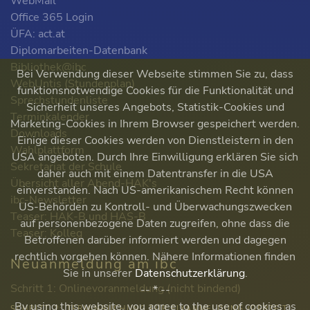
WebMail
Office 365 Login
ÜFA: act.at
Diplomarbeiten-Datenbank
Bibliothek@ibc
Bei Verwendung dieser Webseite stimmen Sie zu, dass
WebUntis (Stundenplan)
funktionsnotwendige Cookies für die Funktionalität und
Sprechstundenliste
Sicherheit unseres Angebots, Statistik-Cookies und
Terminkalender
Marketing-Cookies in Ihrem Browser gespeichert werden.
Downloads
Einige dieser Cookies werden von Dienstleistern in den
Wahlplattform
USA angeboten. Durch Ihre Einwilligung erklären Sie sich
Sekretariat der Schule
daher auch mit einem Datentransfer in die USA
Übersicht aller Abend-HAK's
einverstanden. Nach US-amerikanischem Recht können
ibc-Newsletter
US-Behörden zu Kontroll- und Überwachungszwecken
Teaser: HAK-B und HAS-B
auf personenbezogene Daten zugreifen, ohne dass die
Teaser: Kolleg
Betroffenen darüber informiert werden und dagegen
rechtlich vorgehen können. Nähere Informationen finden
Neuanmeldung am ibc
Sie in unserer
Datenschutzerklärung
.
Schritt 1: Onlinevoranmeldung (nicht bindend)
-- * --
By using this website, you agree to the use of cookies as
SCHRITT 2: TERMINBUCHUNG FÜR FIXANMELDUNG (DERZEIT