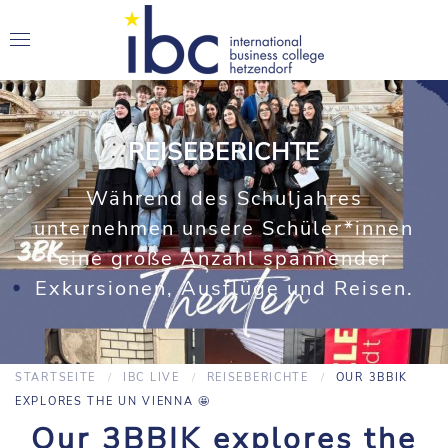
REISEBERICHTE
Während des Schuljahres
unternehmen unsere Schüler*innen
eine große Anzahl spannender
Exkursionen, Ausflüge und Reisen.
STARTSEITE
IBC LIVE
REISEBERICHTE
OUR 3BBIK
EXPLORES THE UN VIENNA 🤩
Our 3BBIK explores the