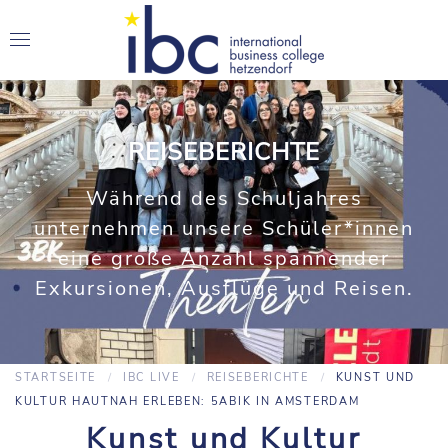
REISEBERICHTE
Während des Schuljahres
unternehmen unsere Schüler*innen
eine große Anzahl spannender
Exkursionen, Ausflüge und Reisen.
STARTSEITE
IBC LIVE
REISEBERICHTE
KUNST UND
KULTUR HAUTNAH ERLEBEN: 5ABIK IN AMSTERDAM
Kunst und Kultur