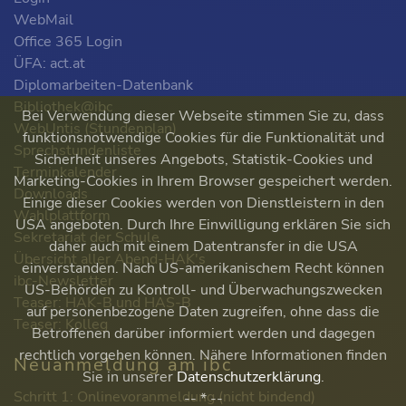
WebMail
Office 365 Login
ÜFA: act.at
Diplomarbeiten-Datenbank
Bibliothek@ibc
Bei Verwendung dieser Webseite stimmen Sie zu, dass
WebUntis (Stundenplan)
funktionsnotwendige Cookies für die Funktionalität und
Sprechstundenliste
Sicherheit unseres Angebots, Statistik-Cookies und
Terminkalender
Marketing-Cookies in Ihrem Browser gespeichert werden.
Downloads
Einige dieser Cookies werden von Dienstleistern in den
Wahlplattform
USA angeboten. Durch Ihre Einwilligung erklären Sie sich
Sekretariat der Schule
daher auch mit einem Datentransfer in die USA
Übersicht aller Abend-HAK's
einverstanden. Nach US-amerikanischem Recht können
ibc-Newsletter
US-Behörden zu Kontroll- und Überwachungszwecken
Teaser: HAK-B und HAS-B
auf personenbezogene Daten zugreifen, ohne dass die
Teaser: Kolleg
Betroffenen darüber informiert werden und dagegen
rechtlich vorgehen können. Nähere Informationen finden
Neuanmeldung am ibc
Sie in unserer
Datenschutzerklärung
.
Schritt 1: Onlinevoranmeldung (nicht bindend)
-- * --