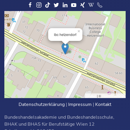
×
ibc hetzendorf
Leaflet
| ©
OpenStreetMap
Datenschutzerklärung
|
Impressum
|
Kontakt
Bundeshandelsakademie und Bundeshandelsschule,
BHAK und BHAS für Berufstätige Wien 12