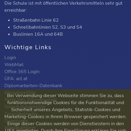
Die Schule ist mit öffentlichen Verkehrsmitteln sehr gut
erreichbar:
Straßenbahn Linie 62
Schnellbahnlinien S2, S3 und S4
Buslinien 16A und 64B
Wichtige Links
Login
WebMail
Office 365 Login
ÜFA: act.at
Diplomarbeiten-Datenbank
Bibliothek@ibc
Bei Verwendung dieser Webseite stimmen Sie zu, dass
WebUntis (Stundenplan)
funktionsnotwendige Cookies für die Funktionalität und
Sprechstundenliste
Sicherheit unseres Angebots, Statistik-Cookies und
Terminkalender
Marketing-Cookies in Ihrem Browser gespeichert werden.
Downloads
Einige dieser Cookies werden von Dienstleistern in den
Wahlplattform
USA angeboten. Durch Ihre Einwilligung erklären Sie sich