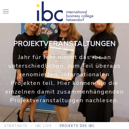
PROJEKTVERANSTALTUNGEN
Jahr für Jahr nimmt das ibc an
unterschiedlichen, zum Teil überaus
renomierten, internationalen
Projekten teil. Hier können Sie die
einzelnen damit zusammenhängenden
Projektveranstaltungen nachlesen.
STARTSEITE
IBC LIVE
PROJEKTE DES IBC