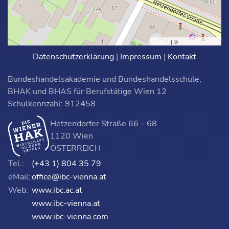
Leaflet
| ©
OpenStreetMap
Datenschutzerklärung
|
Impressum
|
Kontakt
Bundeshandelsakademie und Bundeshandelsschule,
BHAK und BHAS für Berufstätige Wien 12
Schulkennzahl: 912458
Hetzendorfer Straße 66 – 68
1120 Wien
ÖSTERREICH
Tel.:
(+43 1) 804 35 79
eMail:
office@ibc-vienna.at
Web:
www.ibc.ac.at
www.ibc-vienna.at
www.ibc-vienna.com