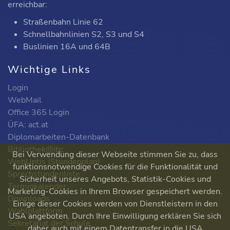
erreichbar:
Straßenbahn Linie 62
Schnellbahnlinien S2, S3 und S4
Buslinien 16A und 64B
Wichtige Links
Login
WebMail
Office 365 Login
ÜFA: act.at
Diplomarbeiten-Datenbank
Bibliothek@ibc
Bei Verwendung dieser Webseite stimmen Sie zu, dass
WebUntis (Stundenplan)
funktionsnotwendige Cookies für die Funktionalität und
Sprechstundenliste
Sicherheit unseres Angebots, Statistik-Cookies und
Terminkalender
Marketing-Cookies in Ihrem Browser gespeichert werden.
Downloads
Einige dieser Cookies werden von Dienstleistern in den
Wahlplattform
USA angeboten. Durch Ihre Einwilligung erklären Sie sich
Sekretariat der Schule
daher auch mit einem Datentransfer in die USA