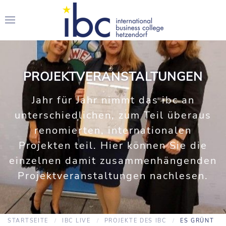
PROJEKTVERANSTALTUNGEN
Jahr für Jahr nimmt das ibc an
unterschiedlichen, zum Teil überaus
renomierten, internationalen
Projekten teil. Hier können Sie die
einzelnen damit zusammenhängenden
Projektveranstaltungen nachlesen.
STARTSEITE
IBC LIVE
PROJEKTE DES IBC
ES GRÜNT