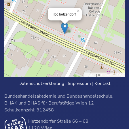
×
ibc hetzendorf
Leaflet
| ©
OpenStreetMap
Datenschutzerklärung
|
Impressum
|
Kontakt
Bundeshandelsakademie und Bundeshandelsschule,
BHAK und BHAS für Berufstätige Wien 12
Schulkennzahl: 912458
Hetzendorfer Straße 66 – 68
1120 Wien