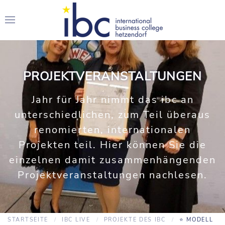
PROJEKTVERANSTALTUNGEN
Jahr für Jahr nimmt das ibc an
unterschiedlichen, zum Teil überaus
renomierten, internationalen
Projekten teil. Hier können Sie die
einzelnen damit zusammenhängenden
Projektveranstaltungen nachlesen.
STARTSEITE
IBC LIVE
PROJEKTE DES IBC
⭐️ MODELL