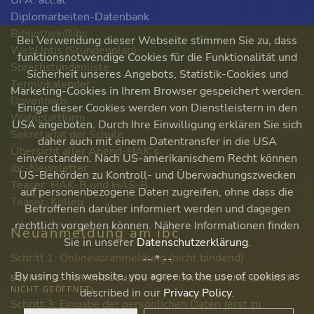
ÜFA: act.at
Diplomarbeiten-Datenbank
Bibliothek@ibc
Bei Verwendung dieser Webseite stimmen Sie zu, dass
WebUntis (Stundenplan)
funktionsnotwendige Cookies für die Funktionalität und
Sprechstundenliste
Sicherheit unseres Angebots, Statistik-Cookies und
Terminkalender
Marketing-Cookies in Ihrem Browser gespeichert werden.
Downloads
Einige dieser Cookies werden von Dienstleistern in den
Wahlplattform
USA angeboten. Durch Ihre Einwilligung erklären Sie sich
Sekretariat der Schule
daher auch mit einem Datentransfer in die USA
Übersicht aller Abend-HAK's
einverstanden. Nach US-amerikanischem Recht können
ibc-Newsletter
US-Behörden zu Kontroll- und Überwachungszwecken
Teaser: HAK-B und HAS-B
auf personenbezogene Daten zugreifen, ohne dass die
Teaser: Kolleg
Betroffenen darüber informiert werden und dagegen
rechtlich vorgehen können. Nähere Informationen finden
Neuanmeldung am ibc
Sie in unserer
Datenschutzerklärung
.
Schritt 1: Onlinevoranmeldung (nicht bindend)
-- * --
By using this website, you agree to the use of cookies as
SCHRITT 2: TERMINBUCHUNG FÜR FIXANMELDUNG (DERZEIT
NICHT GEÖFFNET)
described in our
Privacy Policy
.
Schritt 3: Eingabe der persönlichen Daten (erst zu