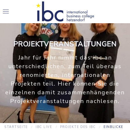
PROJEKTVERANSTALTUNGEN
Jahr für Jahr nimmt das ibc an
unterschiedlichen, zum Teil überaus
renomierten, internationalen
Projekten teil. Hier können Sie die
einzelnen damit zusammenhängenden
Projektveranstaltungen nachlesen.
STARTSEITE
IBC LIVE
PROJEKTE DES IBC
EINBLICKE