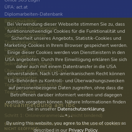
Office 365 Login
ÜFA: act.at
Diplomarbeiten-Datenbank
Bibliothek@ibc
Bei Verwendung dieser Webseite stimmen Sie zu, dass
WebUntis (Stundenplan)
funktionsnotwendige Cookies für die Funktionalität und
Sprechstundenliste
Sicherheit unseres Angebots, Statistik-Cookies und
Terminkalender
Marketing-Cookies in Ihrem Browser gespeichert werden.
Downloads
Einige dieser Cookies werden von Dienstleistern in den
Wahlplattform
USA angeboten. Durch Ihre Einwilligung erklären Sie sich
Sekretariat der Schule
daher auch mit einem Datentransfer in die USA
Übersicht aller Abend-HAK's
einverstanden. Nach US-amerikanischem Recht können
ibc-Newsletter
US-Behörden zu Kontroll- und Überwachungszwecken
Teaser: HAK-B und HAS-B
auf personenbezogene Daten zugreifen, ohne dass die
Teaser: Kolleg
Betroffenen darüber informiert werden und dagegen
rechtlich vorgehen können. Nähere Informationen finden
Neuanmeldung am ibc
Sie in unserer
Datenschutzerklärung
.
Schritt 1: Onlinevoranmeldung (nicht bindend)
-- * --
By using this website, you agree to the use of cookies as
SCHRITT 2: TERMINBUCHUNG FÜR FIXANMELDUNG (DERZEIT
NICHT GEÖFFNET)
described in our
Privacy Policy
.