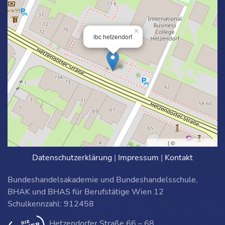
×
ibc hetzendorf
Leaflet
| ©
OpenStreetMap
Datenschutzerklärung
|
Impressum
|
Kontakt
Bundeshandelsakademie und Bundeshandelsschule,
BHAK und BHAS für Berufstätige Wien 12
Schulkennzahl: 912458
Hetzendorfer Straße 66 – 68