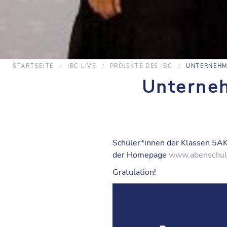
STARTSEITE
IBC LIVE
PROJEKTE DES IBC
UNTERNEHM
Unterne
Schüler*innen der Klassen 5A
der Homepage
www.abenschul
Gratulation!