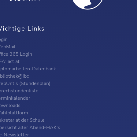
ichtige Links
ogin
ebMail
ffice 365 Login
A: act.at
iplomarbeiten-Datenbank
ibliothek@ibc
ebUntis (Stundenplan)
prechstundenliste
erminkalender
ownloads
ahlplattform
kretariat der Schule
bersicht aller Abend-HAK's
bc-Newsletter