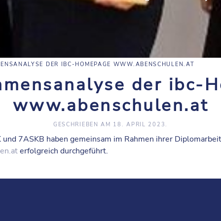
ENSANALYSE DER IBC-HOMEPAGE WWW.ABENSCHULEN.AT
hmensanalyse der ibc-
www.abenschulen.at
GESCHRIEBEN AM
18. APRIL 2023
.
K und 7ASKB haben gemeinsam im Rahmen ihrer Diplomarbei
en.at
erfolgreich durchgeführt.