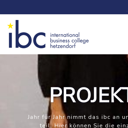
PROJEK
Jahr für Jahr nimmt das ibc an u
teil. Hier können Sie die 