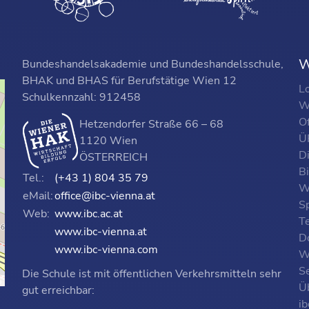
W
Bundeshandelsakademie und Bundeshandelsschule,
BHAK und BHAS für Berufstätige Wien 12
L
Schulkennzahl: 912458
W
O
Hetzendorfer Straße 66 – 68
ÜF
1120 Wien
D
ÖSTERREICH
B
Tel.:
(+43 1) 804 35 79
W
eMail:
office@ibc-vienna.at
S
Web:
www.ibc.ac.at
T
www.ibc-vienna.at
D
www.ibc-vienna.com
W
Se
Die Schule ist mit öffentlichen Verkehrsmitteln sehr
p
Ü
gut erreichbar:
i