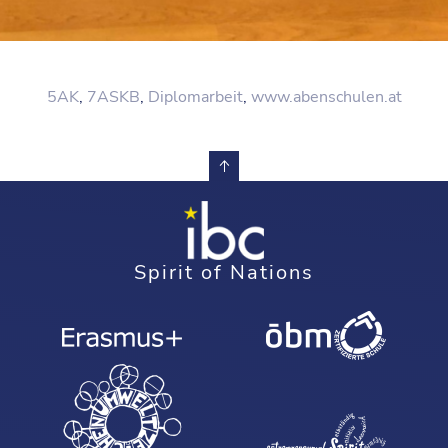
5AK
,
7ASKB
,
Diplomarbeit
,
www.abenschulen.at
Spirit of Nations