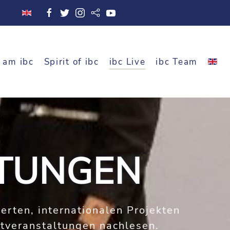
 am ibc
Spirit of ibc
ibc Live
ibc Team
LTUNGEN
ierten, internationalen Projekten
tveranstaltungen nachlesen.