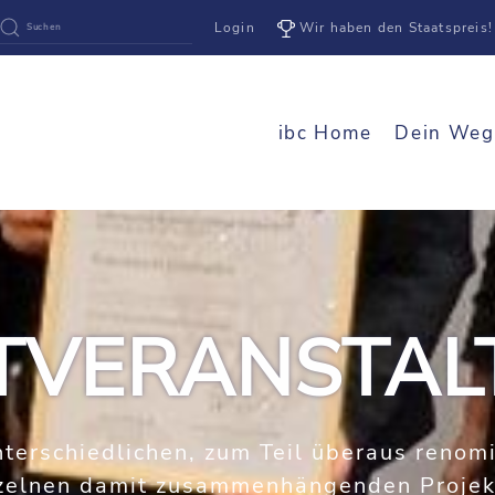
Login
Wir haben den Staatspreis!
ibc Home
Dein Weg
TVERANSTA
nterschiedlichen, zum Teil überaus renom
einzelnen damit zusammenhängenden Projek