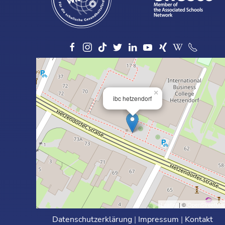
×
ibc hetzendorf
Leaflet
| ©
OpenStreetMa
Datenschutzerklärung
|
Impressum
|
Kontakt