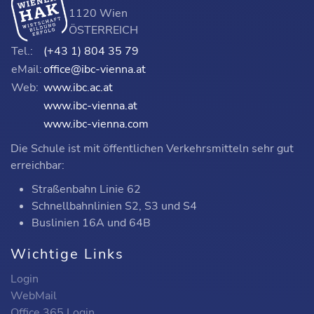
1120 Wien
ÖSTERREICH
Tel.:
(+43 1) 804 35 79
eMail:
office@ibc-vienna.at
Web:
www.ibc.ac.at
www.ibc-vienna.at
www.ibc-vienna.com
Die Schule ist mit öffentlichen Verkehrsmitteln sehr gut
erreichbar:
Straßenbahn Linie 62
Schnellbahnlinien S2, S3 und S4
Buslinien 16A und 64B
Wichtige Links
Login
WebMail
Office 365 Login