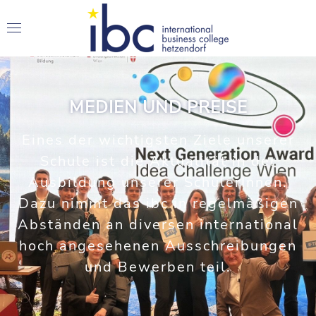
MEDIEN UND PREISE
Eines der wichtigsten Ziele unserer
Schule ist die Aktualität in der
Ausbildung unserer SchülerInnen.
Dazu nimmt das ibc in regelmäßigen
Abständen an diversen international
hoch angesehenen Ausschreibungen
und Bewerben teil.