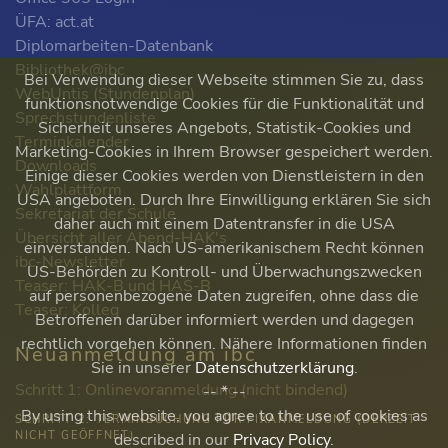
ÜFA: act.at
Diplomarbeiten-Datenbank
Bibliothek@ibc
Bei Verwendung dieser Webseite stimmen Sie zu, dass
WebUntis (Stundenplan)
funktionsnotwendige Cookies für die Funktionalität und
Sprechstundenliste
Sicherheit unseres Angebots, Statistik-Cookies und
Terminkalender
Marketing-Cookies in Ihrem Browser gespeichert werden.
Downloads
Einige dieser Cookies werden von Dienstleistern in den
Wahlplattform
USA angeboten. Durch Ihre Einwilligung erklären Sie sich
Sekretariat der Schule
daher auch mit einem Datentransfer in die USA
Übersicht aller Abend-HAK's
einverstanden. Nach US-amerikanischem Recht können
ibc-Newsletter
US-Behörden zu Kontroll- und Überwachungszwecken
Teaser: HAK-B und HAS-B
auf personenbezogene Daten zugreifen, ohne dass die
Teaser: Kolleg
Betroffenen darüber informiert werden und dagegen
rechtlich vorgehen können. Nähere Informationen finden
Neuanmeldung am ibc
Sie in unserer
Datenschutzerklärung
.
Schritt 1: Onlinevoranmeldung (nicht bindend)
-- * --
By using this website, you agree to the use of cookies as
SCHRITT 2: TERMINBUCHUNG FÜR FIXANMELDUNG (DERZEIT
NICHT GEÖFFNET)
described in our
Privacy Policy
.