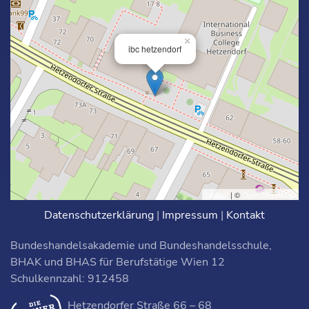
×
ibc hetzendorf
Leaflet
| ©
OpenStreetMap
Datenschutzerklärung
|
Impressum
|
Kontakt
Bundeshandelsakademie und Bundeshandelsschule,
BHAK und BHAS für Berufstätige Wien 12
Schulkennzahl: 912458
Hetzendorfer Straße 66 – 68