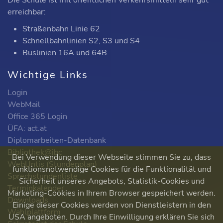
Die Schule ist mit öffentlichen Verkehrsmitteln sehr gut
erreichbar:
Straßenbahn Linie 62
Schnellbahnlinien S2, S3 und S4
Buslinien 16A und 64B
Wichtige Links
Login
WebMail
Office 365 Login
ÜFA: act.at
Diplomarbeiten-Datenbank
Bibliothek@ibc
Bei Verwendung dieser Webseite stimmen Sie zu, dass
WebUntis (Stundenplan)
funktionsnotwendige Cookies für die Funktionalität und
Sprechstundenliste
Sicherheit unseres Angebots, Statistik-Cookies und
Terminkalender
Marketing-Cookies in Ihrem Browser gespeichert werden.
Downloads
Einige dieser Cookies werden von Dienstleistern in den
Wahlplattform
USA angeboten. Durch Ihre Einwilligung erklären Sie sich