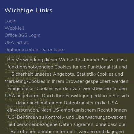
Wichtige Links
Login
WebMail
Office 365 Login
ÜFA: act.at
Diplomarbeiten-Datenbank
Bibliothek@ibc
Bei Verwendung dieser Webseite stimmen Sie zu, dass
WebUntis (Stundenplan)
funktionsnotwendige Cookies für die Funktionalität und
Sprechstundenliste
Sicherheit unseres Angebots, Statistik-Cookies und
Terminkalender
Marketing-Cookies in Ihrem Browser gespeichert werden.
Downloads
Einige dieser Cookies werden von Dienstleistern in den
Wahlplattform
USA angeboten. Durch Ihre Einwilligung erklären Sie sich
Sekretariat der Schule
daher auch mit einem Datentransfer in die USA
Übersicht aller Abend-HAK's
einverstanden. Nach US-amerikanischem Recht können
ibc-Newsletter
US-Behörden zu Kontroll- und Überwachungszwecken
Teaser: HAK-B und HAS-B
auf personenbezogene Daten zugreifen, ohne dass die
Teaser: Kolleg
Betroffenen darüber informiert werden und dagegen