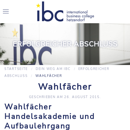
ERFOLGREICHER ABSCHLUSS
STARTSEITE
DEIN WEG AM IBC
ERFOLGREICHER
ABSCHLUSS
WAHLFÄCHER
Wahlfächer
GESCHRIEBEN AM
26. AUGUST 2015
.
Wahlfächer
Handelsakademie und
Aufbaulehrgang