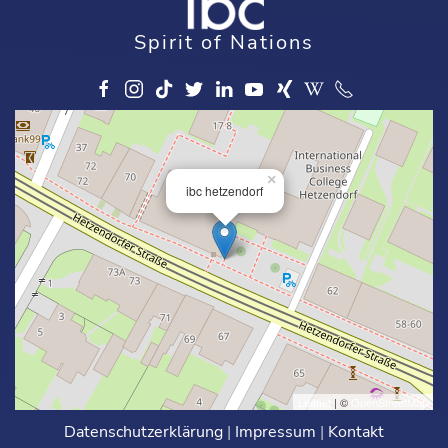
Spirit of Nations
×
ibc hetzendorf
Leaflet
| ©
OpenStreetMap
Datenschutzerklärung
|
Impressum
|
Kontakt