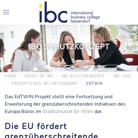
IBC SCHUTZKONZEPT
HOME
SPIRIT OF IBC
IBC SCHUTZKONZEPT
IBC LIVE
PROJEKTE DES IBC HETZENDORF
EDTWIN
Das EdTWIN Projekt stellt eine Fortsetzung und
Erweiterung der grenzüberschreitenden Initiativen des
Europa Büros im
Stadtschulrat für Wien
dar.
Die EU fördert
grenzüberschreitende