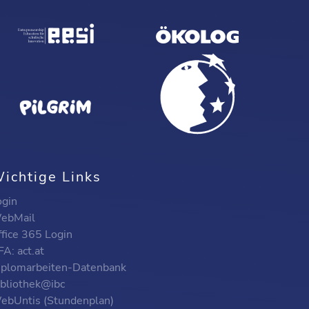
ichtige Links
ogin
ebMail
ffice 365 Login
A: act.at
iplomarbeiten-Datenbank
ibliothek@ibc
ebUntis (Stundenplan)