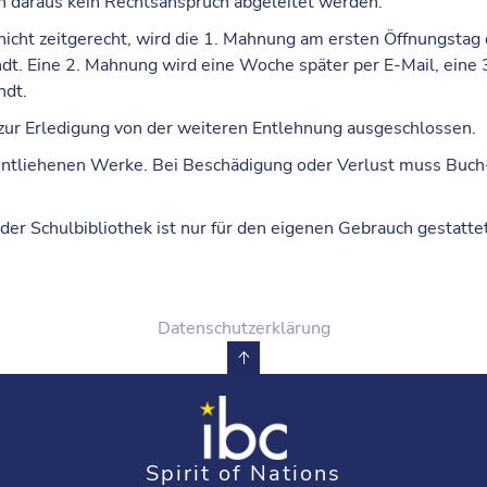
nn daraus
kein Rechtsanspruch
abgeleitet werden.
icht zeitgerecht, wird die
1. Mahnung
am ersten Öffnungstag d
dt. Eine
2. Mahnung
wird eine Woche später per E-Mail, eine
ndt.
 zur Erledigung von der weiteren Entlehnung ausgeschlossen.
 entliehenen Werke. Bei
Beschädigung oder Verlust
muss Buch-
er Schulbibliothek ist nur für den
eigenen Gebrauch
gestattet
Datenschutzerklärung
Spirit of Nations