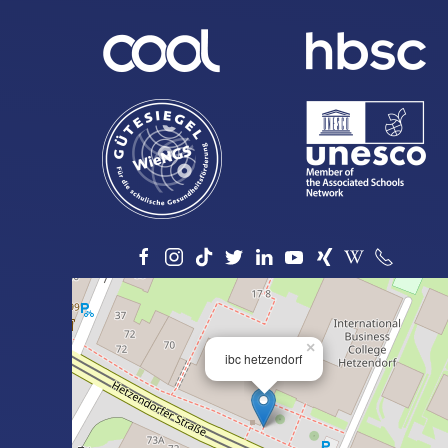
×
ibc hetzendorf