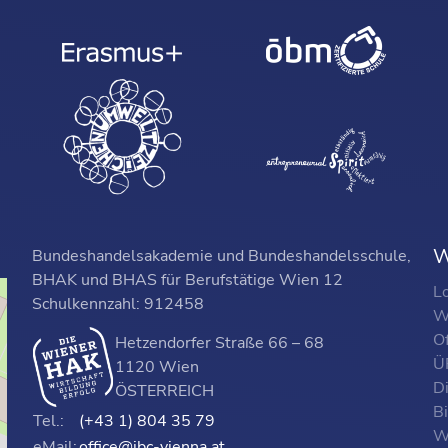
W
Bundeshandelsakademie und Bundeshandelsschule,
BHAK und BHAS für Berufstätige Wien 12
L
Schulkennzahl: 912458
W
O
Hetzendorfer Straße 66 – 68
ÜF
1120 Wien
D
ÖSTERREICH
B
Tel.:
(+43 1) 804 35 79
W
eMail:
office@ibc-vienna.at