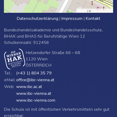
Leaflet
| ©
OpenStreetMap
Datenschutzerklärung
|
Impressum
|
Kontakt
Bundeshandelsakademie und Bundeshandelsschule,
BHAK und BHAS für Berufstätige Wien 12
Schulkennzahl: 912458
Hetzendorfer Straße 66 – 68
1120 Wien
ÖSTERREICH
Tel.:
(+43 1) 804 35 79
eMail:
office@ibc-vienna.at
Web:
www.ibc.ac.at
www.ibc-vienna.at
www.ibc-vienna.com
Die Schule ist mit öffentlichen Verkehrsmitteln sehr gut
erreichbar: