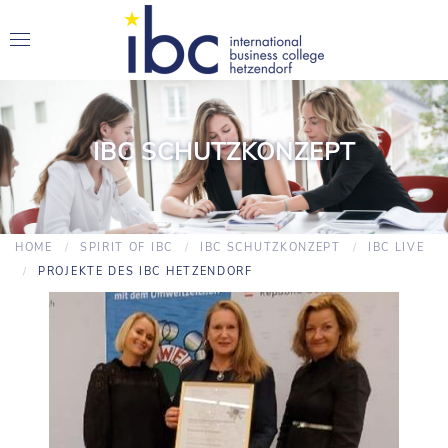
IBC SCHUTZKONZEPT
HOME
SPIRIT OF IBC
IBC SCHUTZKONZEPT
IBC LIVE
PROJEKTE DES IBC HETZENDORF