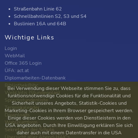
Straßenbahn Linie 62
Schnellbahnlinien S2, S3 und S4
Buslinien 16A und 64B
Wichtige Links
Login
WebMail
Office 365 Login
ÜFA: act.at
Diplomarbeiten-Datenbank
Bibliothek@ibc
Bei Verwendung dieser Webseite stimmen Sie zu, dass
WebUntis (Stundenplan)
funktionsnotwendige Cookies für die Funktionalität und
Sprechstundenliste
Sicherheit unseres Angebots, Statistik-Cookies und
Terminkalender
Marketing-Cookies in Ihrem Browser gespeichert werden.
Downloads
Einige dieser Cookies werden von Dienstleistern in den
Wahlplattform
USA angeboten. Durch Ihre Einwilligung erklären Sie sich
Sekretariat der Schule
daher auch mit einem Datentransfer in die USA
Übersicht aller Abend-HAK's