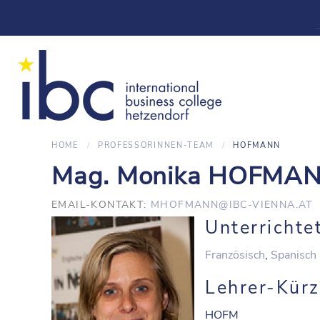
HOME
PROFESSORINNEN-TEAM
HOFMANN
Mag. Monika HOFMA
EMAIL-KONTAKT:
MHOFMANN@IBC-VIENNA.AT
Unterrichte
Französisch
,
Spanisch
Lehrer-Kürz
HOFM