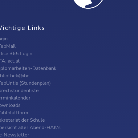
ichtige Links
ogin
ebMail
ffice 365 Login
A: act.at
iplomarbeiten-Datenbank
ibliothek@ibc
ebUntis (Stundenplan)
prechstundenliste
erminkalender
ownloads
ahlplattform
kretariat der Schule
bersicht aller Abend-HAK's
bc-Newsletter