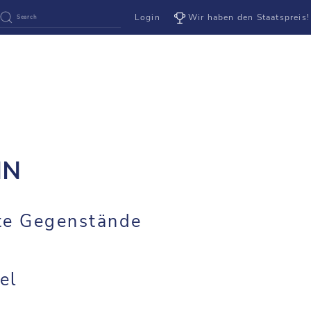
Login
Wir haben den Staatspreis!
NN
te Gegenstände
el