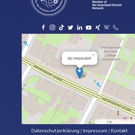
×
ibc hetzendorf
Leaflet
| ©
OpenStreetMa
Datenschutzerklärung
|
Impressum
|
Kontakt