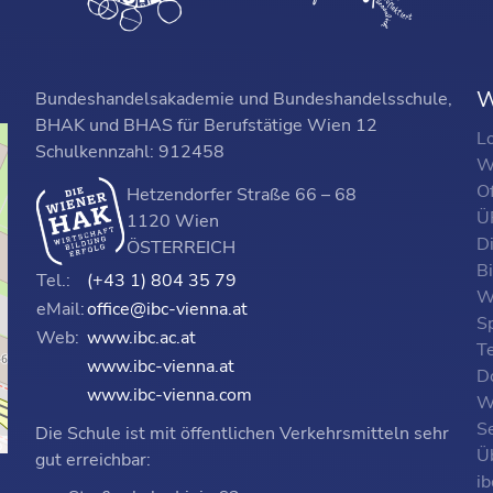
W
Bundeshandelsakademie und Bundeshandelsschule,
BHAK und BHAS für Berufstätige Wien 12
L
Schulkennzahl: 912458
W
O
Hetzendorfer Straße 66 – 68
ÜF
1120 Wien
D
ÖSTERREICH
B
Tel.:
(+43 1) 804 35 79
W
eMail:
office@ibc-vienna.at
S
Web:
www.ibc.ac.at
T
www.ibc-vienna.at
D
www.ibc-vienna.com
W
Se
Die Schule ist mit öffentlichen Verkehrsmitteln sehr
p
Ü
gut erreichbar:
i