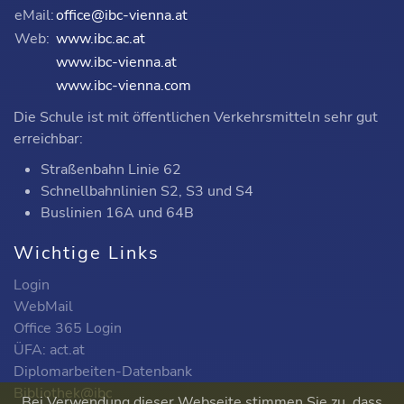
eMail:
office@ibc-vienna.at
Web:
www.ibc.ac.at
www.ibc-vienna.at
www.ibc-vienna.com
Die Schule ist mit öffentlichen Verkehrsmitteln sehr gut
erreichbar:
Straßenbahn Linie 62
Schnellbahnlinien S2, S3 und S4
Buslinien 16A und 64B
Wichtige Links
Login
WebMail
Office 365 Login
ÜFA: act.at
Diplomarbeiten-Datenbank
Bibliothek@ibc
Bei Verwendung dieser Webseite stimmen Sie zu, dass