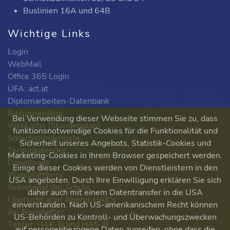
Buslinien 16A und 64B
Wichtige Links
Login
WebMail
Office 365 Login
ÜFA: act.at
Diplomarbeiten-Datenbank
Bibliothek@ibc
Bei Verwendung dieser Webseite stimmen Sie zu, dass
WebUntis (Stundenplan)
funktionsnotwendige Cookies für die Funktionalität und
Sprechstundenliste
Sicherheit unseres Angebots, Statistik-Cookies und
Terminkalender
Marketing-Cookies in Ihrem Browser gespeichert werden.
Downloads
Einige dieser Cookies werden von Dienstleistern in den
Wahlplattform
USA angeboten. Durch Ihre Einwilligung erklären Sie sich
Sekretariat der Schule
daher auch mit einem Datentransfer in die USA
Übersicht aller Abend-HAK's
einverstanden. Nach US-amerikanischem Recht können
ibc-Newsletter
US-Behörden zu Kontroll- und Überwachungszwecken
Teaser: HAK-B und HAS-B
auf personenbezogene Daten zugreifen, ohne dass die