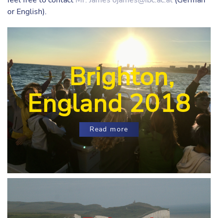
feel free to contact
Mr. James
ojames@ibc.ac.at
(German
or English).
Brighton,
England 2018
Read more