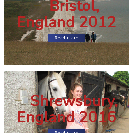
Bristol,
England 2012
Read more
Shrewsbury,
England 2016
Read more