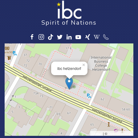
Spirit of Nations
×
ibc hetzendorf
Leaflet
| ©
OpenStreetMap