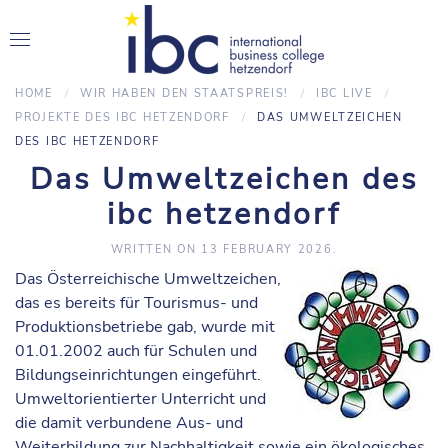
HOME
WIR HABEN DEN STAATSPREIS!
IBC LIVE
PROJEKTE DES IBC HETZENDORF
DAS UMWELTZEICHEN
DES IBC HETZENDORF
Das Umweltzeichen des
ibc hetzendorf
WRITTEN ON
13 FEBRUARY 2026
.
Das Österreichische Umweltzeichen,
das es bereits für Tourismus- und
Produktionsbetriebe gab, wurde mit
01.01.2002 auch für Schulen und
Bildungseinrichtungen eingeführt.
Umweltorientierter Unterricht und
die damit verbundene Aus- und
Weiterbildung zur Nachhaltigkeit sowie ein ökologisches