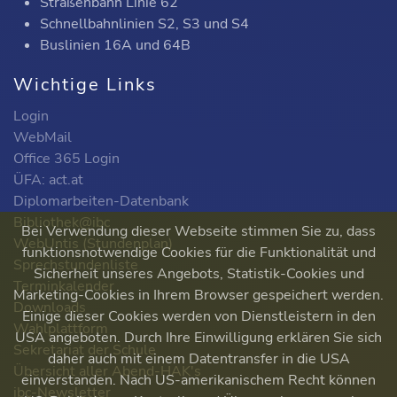
Straßenbahn Linie 62
Schnellbahnlinien S2, S3 und S4
Buslinien 16A und 64B
Wichtige Links
Login
WebMail
Office 365 Login
ÜFA: act.at
Diplomarbeiten-Datenbank
Bibliothek@ibc
Bei Verwendung dieser Webseite stimmen Sie zu, dass
WebUntis (Stundenplan)
funktionsnotwendige Cookies für die Funktionalität und
Sprechstundenliste
Sicherheit unseres Angebots, Statistik-Cookies und
Terminkalender
Marketing-Cookies in Ihrem Browser gespeichert werden.
Downloads
Einige dieser Cookies werden von Dienstleistern in den
Wahlplattform
USA angeboten. Durch Ihre Einwilligung erklären Sie sich
Sekretariat der Schule
daher auch mit einem Datentransfer in die USA
Übersicht aller Abend-HAK's
einverstanden. Nach US-amerikanischem Recht können
ibc-Newsletter