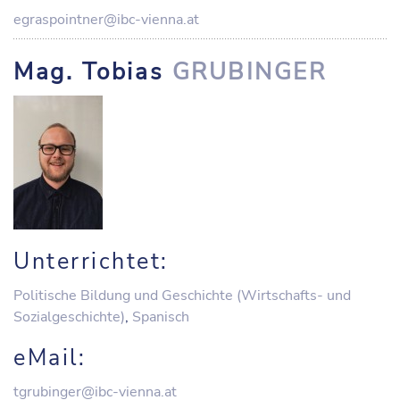
egraspointner@ibc-vienna.at
Mag. Tobias
GRUBINGER
Unterrichtet:
Politische Bildung und Geschichte (Wirtschafts- und
Sozialgeschichte)
,
Spanisch
eMail:
tgrubinger@ibc-vienna.at