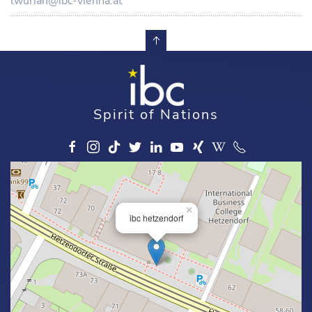
lwurian@ibc-vienna.at
Spirit of Nations
×
ibc hetzendorf