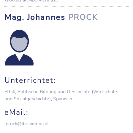
kkotrschal@ibc-vienna.at
Mag. Johannes
PROCK
Unterrichtet:
Ethik
,
Politische Bildung und Geschichte (Wirtschafts-
und Sozialgeschichte)
,
Spanisch
eMail:
jprock@ibc-vienna.at