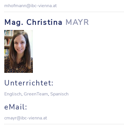
mhofmann@ibc-vienna.at
Mag. Christina
MAYR
Unterrichtet:
Englisch
,
GreenTeam
,
Spanisch
eMail:
cmayr@ibc-vienna.at