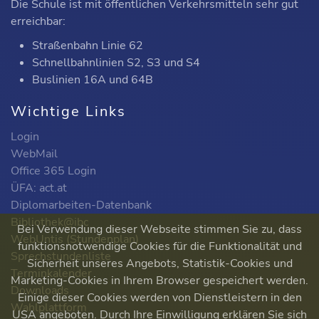
Die Schule ist mit öffentlichen Verkehrsmitteln sehr gut
erreichbar:
Straßenbahn Linie 62
Schnellbahnlinien S2, S3 und S4
Buslinien 16A und 64B
Wichtige Links
Login
WebMail
Office 365 Login
ÜFA: act.at
Diplomarbeiten-Datenbank
Bibliothek@ibc
Bei Verwendung dieser Webseite stimmen Sie zu, dass
WebUntis (Stundenplan)
funktionsnotwendige Cookies für die Funktionalität und
Sprechstundenliste
Sicherheit unseres Angebots, Statistik-Cookies und
Terminkalender
Marketing-Cookies in Ihrem Browser gespeichert werden.
Downloads
Einige dieser Cookies werden von Dienstleistern in den
Wahlplattform
USA angeboten. Durch Ihre Einwilligung erklären Sie sich