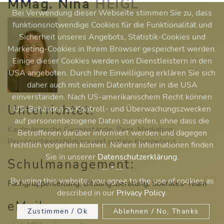
MMag. Nina
HEIGL
Bei Verwendung dieser Webseite stimmen Sie zu, dass
funktionsnotwendige Cookies für die Funktionalität und
Sicherheit unseres Angebots, Statistik-Cookies und
Marketing-Cookies in Ihrem Browser gespeichert werden.
Einige dieser Cookies werden von Dienstleistern in den
USA angeboten. Durch Ihre Einwilligung erklären Sie sich
daher auch mit einem Datentransfer in die USA
einverstanden. Nach US-amerikanischem Recht können
Unterrichtet:
US-Behörden zu Kontroll- und Überwachungszwecken
auf personenbezogene Daten zugreifen, ohne dass die
Kaufmännische Gegenstände
,
Peer-Mediation
,
Betroffenen darüber informiert werden und dagegen
Persönlichkeitsbildung und soziale Kompetenz
rechtlich vorgehen können. Nähere Informationen finden
Sie in unserer
Datenschutzerklärung
.
Schulmanagement:
-- * --
By using this website, you agree to the use of cookies as
Fachgruppenleitung, Bildungsberatung, Sokrates-Team
described in our
Privacy Policy
.
eMail:
Zustimmen / Ok
Ablehnen / No, Thanks