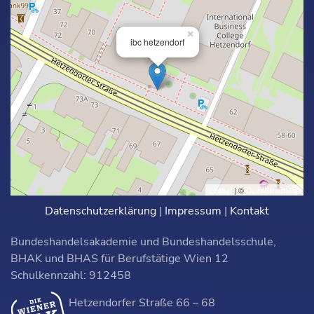
×
ibc hetzendorf
Leaflet
| ©
OpenStreetMap
Datenschutzerklärung
|
Impressum
|
Kontakt
Bundeshandelsakademie und Bundeshandelsschule,
BHAK und BHAS für Berufstätige Wien 12
Schulkennzahl: 912458
Hetzendorfer Straße 66 – 68