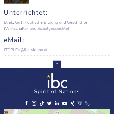
Unterrichtet:
Ethik
,
GuT
,
Politische Bildung und Geschichte
(Wirtschafts- und Sozialgeschichte)
eMail:
JTOPLEV@ibc-vienna.at
Spirit of Nations