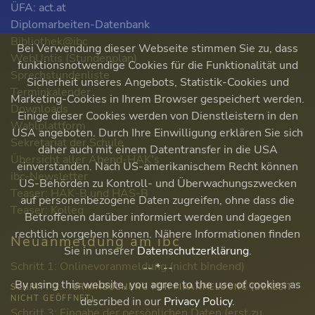
ÜFA: act.at
Diplomarbeiten-Datenbank
Bibliothek@ibc
Bei Verwendung dieser Webseite stimmen Sie zu, dass
WebUntis (Stundenplan)
funktionsnotwendige Cookies für die Funktionalität und
Sprechstundenliste
Sicherheit unseres Angebots, Statistik-Cookies und
Terminkalender
Marketing-Cookies in Ihrem Browser gespeichert werden.
Downloads
Einige dieser Cookies werden von Dienstleistern in den
Wahlplattform
USA angeboten. Durch Ihre Einwilligung erklären Sie sich
Sekretariat der Schule
daher auch mit einem Datentransfer in die USA
Übersicht aller Abend-HAK's
einverstanden. Nach US-amerikanischem Recht können
ibc-Newsletter
US-Behörden zu Kontroll- und Überwachungszwecken
Teaser: HAK-B und HAS-B
auf personenbezogene Daten zugreifen, ohne dass die
Teaser: Kolleg
Betroffenen darüber informiert werden und dagegen
rechtlich vorgehen können. Nähere Informationen finden
Neuanmeldung am ibc
Sie in unserer
Datenschutzerklärung
.
Schritt 1: Onlinevoranmeldung (nicht bindend)
-- * --
By using this website, you agree to the use of cookies as
SCHRITT 2: TERMINBUCHUNG FÜR FIXANMELDUNG (DERZEIT
NICHT GEÖFFNET)
described in our
Privacy Policy
.
Schritt 3: Eingabe der persönlichen Daten (erst zu