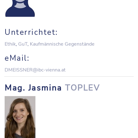
Unterrichtet:
Ethik
,
GuT
,
Kaufmännische Gegenstände
eMail:
DMEISSNER@ibc-vienna.at
Mag. Jasmina
TOPLEV