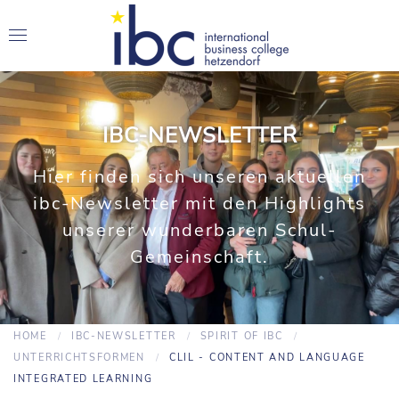
IBC-NEWSLETTER
Hier finden sich unseren aktuellen
ibc-Newsletter mit den Highlights
unserer wunderbaren Schul-
Gemeinschaft.
HOME
IBC-NEWSLETTER
SPIRIT OF IBC
UNTERRICHTSFORMEN
CLIL - CONTENT AND LANGUAGE
INTEGRATED LEARNING