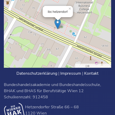
×
ibc hetzendorf
Leaflet
| ©
OpenStreetMap
Datenschutzerklärung
|
Impressum
|
Kontakt
Bundeshandelsakademie und Bundeshandelsschule,
BHAK und BHAS für Berufstätige Wien 12
Schulkennzahl: 912458
Hetzendorfer Straße 66 – 68
1120 Wien