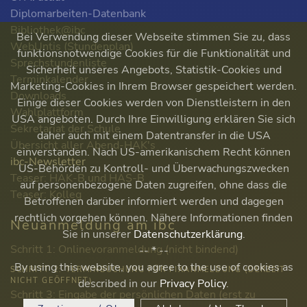
Diplomarbeiten-Datenbank
Bibliothek@ibc
Bei Verwendung dieser Webseite stimmen Sie zu, dass
WebUntis (Stundenplan)
funktionsnotwendige Cookies für die Funktionalität und
Sprechstundenliste
Sicherheit unseres Angebots, Statistik-Cookies und
Terminkalender
Marketing-Cookies in Ihrem Browser gespeichert werden.
Downloads
Einige dieser Cookies werden von Dienstleistern in den
Wahlplattform
USA angeboten. Durch Ihre Einwilligung erklären Sie sich
Sekretariat der Schule
daher auch mit einem Datentransfer in die USA
Übersicht aller Abend-HAK's
einverstanden. Nach US-amerikanischem Recht können
ibc-Newsletter
US-Behörden zu Kontroll- und Überwachungszwecken
Teaser: HAK-B und HAS-B
auf personenbezogene Daten zugreifen, ohne dass die
Teaser: Kolleg
Betroffenen darüber informiert werden und dagegen
rechtlich vorgehen können. Nähere Informationen finden
Neuanmeldung am ibc
Sie in unserer
Datenschutzerklärung
.
Schritt 1: Onlinevoranmeldung (nicht bindend)
-- * --
By using this website, you agree to the use of cookies as
SCHRITT 2: TERMINBUCHUNG FÜR FIXANMELDUNG (DERZEIT
NICHT GEÖFFNET)
described in our
Privacy Policy
.
Schritt 3: Eingabe der persönlichen Daten (erst zu