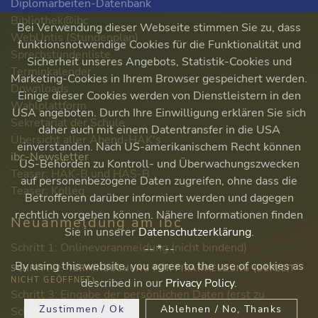
Diplomarbeiten-Datenbank
Bibliothek@ibc
Bei Verwendung dieser Webseite stimmen Sie zu, dass
WebUntis (Stundenplan)
funktionsnotwendige Cookies für die Funktionalität und
Sprechstundenliste
Sicherheit unseres Angebots, Statistik-Cookies und
Terminkalender
Marketing-Cookies in Ihrem Browser gespeichert werden.
Downloads
Einige dieser Cookies werden von Dienstleistern in den
Wahlplattform
USA angeboten. Durch Ihre Einwilligung erklären Sie sich
Sekretariat der Schule
daher auch mit einem Datentransfer in die USA
Übersicht aller Abend-HAK's
einverstanden. Nach US-amerikanischem Recht können
ibc-Newsletter
US-Behörden zu Kontroll- und Überwachungszwecken
Teaser: HAK-B und HAS-B
auf personenbezogene Daten zugreifen, ohne dass die
Teaser: Kolleg
Betroffenen darüber informiert werden und dagegen
rechtlich vorgehen können. Nähere Informationen finden
Neuanmeldung am ibc
Sie in unserer
Datenschutzerklärung
.
Schritt 1: Onlinevoranmeldung (nicht bindend)
-- * --
By using this website, you agree to the use of cookies as
SCHRITT 2: TERMINBUCHUNG FÜR FIXANMELDUNG (DERZEIT
NICHT GEÖFFNET)
described in our
Privacy Policy
.
Schritt 3: Eingabe der persönlichen Daten (erst zu
Zustimmen / Ok
Ablehnen / No, Thanks
Schulbeginn!)