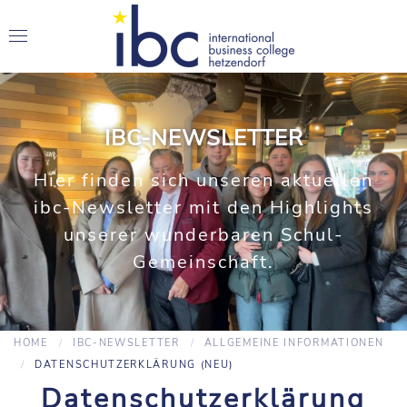
IBC-NEWSLETTER
Hier finden sich unseren aktuellen
ibc-Newsletter mit den Highlights
unserer wunderbaren Schul-
Gemeinschaft.
HOME
IBC-NEWSLETTER
ALLGEMEINE INFORMATIONEN
DATENSCHUTZERKLÄRUNG (NEU)
Datenschutzerklärung