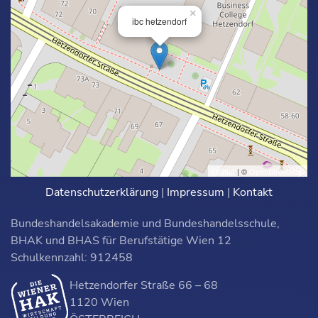
×
ibc hetzendorf
Leaflet
| ©
OpenStreetMap
Datenschutzerklärung
|
Impressum
|
Kontakt
Bundeshandelsakademie und Bundeshandelsschule,
BHAK und BHAS für Berufstätige Wien 12
Schulkennzahl: 912458
Hetzendorfer Straße 66 – 68
1120 Wien