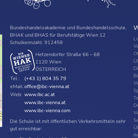
W
Bundeshandelsakademie und Bundeshandelsschule,
BHAK und BHAS für Berufstätige Wien 12
L
Schulkennzahl: 912458
W
O
Hetzendorfer Straße 66 – 68
ÜF
1120 Wien
D
ÖSTERREICH
B
Tel.:
(+43 1) 804 35 79
W
eMail:
office@ibc-vienna.at
S
Web:
www.ibc.ac.at
T
www.ibc-vienna.at
D
www.ibc-vienna.com
W
Se
Die Schule ist mit öffentlichen Verkehrsmitteln sehr
p
Ü
gut erreichbar:
i