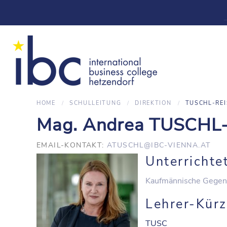
HOME
SCHULLEITUNG
DIREKTION
TUSCHL-REI
Mag. Andrea TUSCHL
EMAIL-KONTAKT:
ATUSCHL@IBC-VIENNA.AT
Unterrichte
Kaufmännische Gegen
Lehrer-Kürz
TUSC