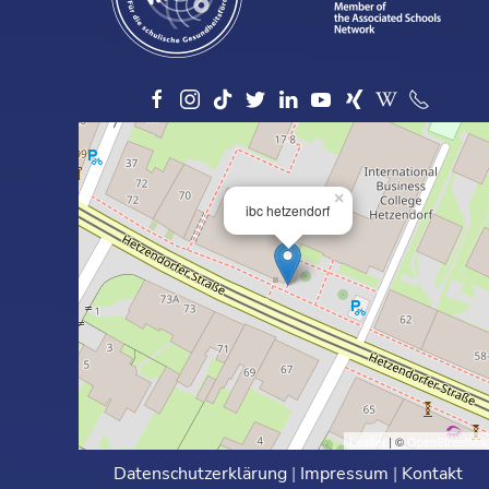
×
ibc hetzendorf
Leaflet
| ©
OpenStreetMa
Datenschutzerklärung
|
Impressum
|
Kontakt