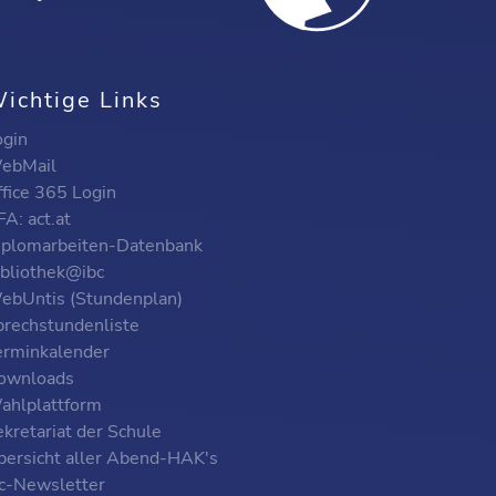
ichtige Links
ogin
ebMail
ffice 365 Login
A: act.at
iplomarbeiten-Datenbank
ibliothek@ibc
ebUntis (Stundenplan)
prechstundenliste
erminkalender
ownloads
ahlplattform
kretariat der Schule
bersicht aller Abend-HAK's
bc-Newsletter