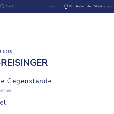
Login
Wir haben den Staatspreis!
SINGER
-REISINGER
te Gegenstände
stände
el