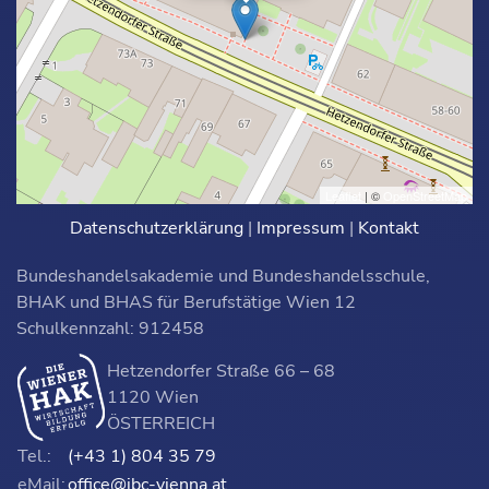
Leaflet
| ©
OpenStreetMap
Datenschutzerklärung
|
Impressum
|
Kontakt
Bundeshandelsakademie und Bundeshandelsschule,
BHAK und BHAS für Berufstätige Wien 12
Schulkennzahl: 912458
Hetzendorfer Straße 66 – 68
1120 Wien
ÖSTERREICH
Tel.:
(+43 1) 804 35 79
eMail:
office@ibc-vienna.at