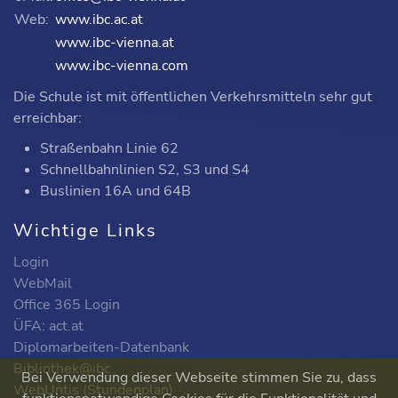
Web:
www.ibc.ac.at
www.ibc-vienna.at
www.ibc-vienna.com
Die Schule ist mit öffentlichen Verkehrsmitteln sehr gut
erreichbar:
Straßenbahn Linie 62
Schnellbahnlinien S2, S3 und S4
Buslinien 16A und 64B
Wichtige Links
Login
WebMail
Office 365 Login
ÜFA: act.at
Diplomarbeiten-Datenbank
Bibliothek@ibc
Bei Verwendung dieser Webseite stimmen Sie zu, dass
WebUntis (Stundenplan)