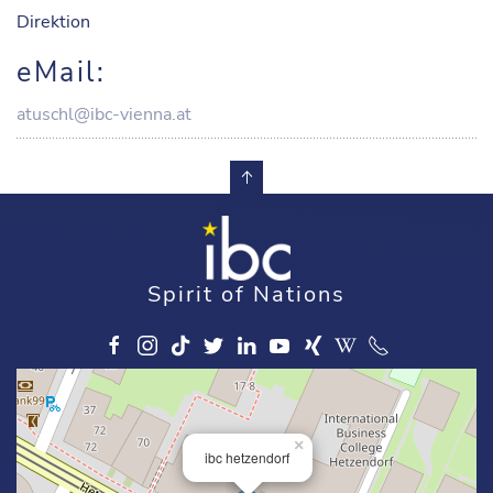
Direktion
eMail:
atuschl@ibc-vienna.at
Spirit of Nations
×
ibc hetzendorf