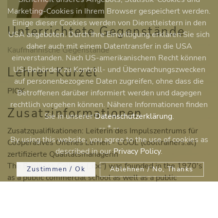
Marketing-Cookies in Ihrem Browser gespeichert werden.
Einige dieser Cookies werden von Dienstleistern in den
Unterrichtete Gegenstände
USA angeboten. Durch Ihre Einwilligung erklären Sie sich
daher auch mit einem Datentransfer in die USA
Kaufmännische Gegenstände
einverstanden. Nach US-amerikanischem Recht können
Lehrer-Kürzel
US-Behörden zu Kontroll- und Überwachungszwecken
auf personenbezogene Daten zugreifen, ohne dass die
PIOK
Betroffenen darüber informiert werden und dagegen
rechtlich vorgehen können. Nähere Informationen finden
Zusatzinformationen
Sie in unserer
Datenschutzerklärung
.
-- * --
Zusatzqualifikationen: Leiterin des Impulszentrums für
By using this website, you agree to the use of cookies as
Cooperatives Offenes Lernen - COOL (cooltrainers.at)
described in our
Privacy Policy
.
zertifizierte Qualitätsmanagerin
The Business College („ibc“) was founded in the 1970's
Zustimmen / Ok
Ablehnen / No, Thanks
as a public commercial school as well as a public
commercial academy in the 12th district of Vienna. At
present ibc employs about 150 teachers and has a
student enrollment of about 1,600.