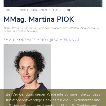
HOME
PROFESSORINNEN-TEAM
PIOK
MMag. Martina PIOK
Motto: Wenn wir alle unsere Potenziale entdecken und entfalten, dann können wir
gemeinsam Großes bewegen.
EMAIL-KONTAKT:
MPIOK@IBC-VIENNA.AT
Bei Verwendung dieser Webseite stimmen Sie zu, dass
funktionsnotwendige Cookies für die Funktionalität und
Sicherheit unseres Angebots, Statistik-Cookies und