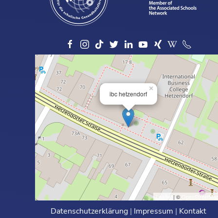
×
ibc hetzendorf
Leaflet
| ©
OpenStreetMa
Datenschutzerklärung
|
Impressum
|
Kontakt