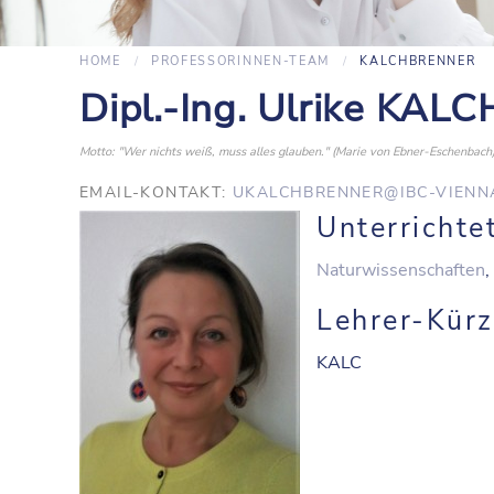
HOME
PROFESSORINNEN-TEAM
KALCHBRENNER
Dipl.-Ing. Ulrike KA
Motto: "Wer nichts weiß, muss alles glauben." (Marie von Ebner-Eschenbach
EMAIL-KONTAKT:
UKALCHBRENNER@IBC-VIENN
Unterrichte
Naturwissenschaften
,
Lehrer-Kürz
KALC