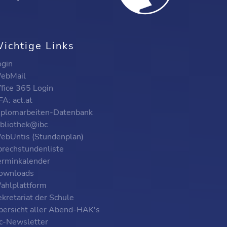
ichtige Links
ogin
ebMail
ffice 365 Login
A: act.at
iplomarbeiten-Datenbank
ibliothek@ibc
ebUntis (Stundenplan)
prechstundenliste
erminkalender
ownloads
ahlplattform
kretariat der Schule
bersicht aller Abend-HAK's
bc-Newsletter