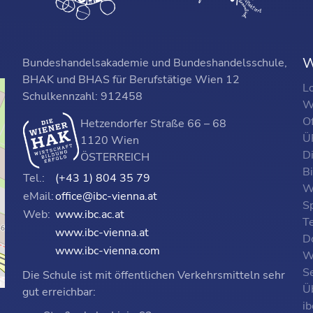
W
Bundeshandelsakademie und Bundeshandelsschule,
BHAK und BHAS für Berufstätige Wien 12
L
Schulkennzahl: 912458
W
O
Hetzendorfer Straße 66 – 68
ÜF
1120 Wien
D
ÖSTERREICH
B
Tel.:
(+43 1) 804 35 79
W
eMail:
office@ibc-vienna.at
S
Web:
www.ibc.ac.at
T
www.ibc-vienna.at
D
www.ibc-vienna.com
W
Se
Die Schule ist mit öffentlichen Verkehrsmitteln sehr
p
Ü
gut erreichbar:
i