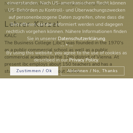
einverstanden. Nach US-amerikanischem Recht können
Naturwissenschaften
,
Technologie Ökologie und
US-Behörden zu Kontroll- und Überwachungszwecken
Warenlehre
auf personenbezogene Daten zugreifen, ohne dass die
Lehrer-Kürzel
Betroffenen darüber informiert werden und dagegen
rechtlich vorgehen können. Nähere Informationen finden
KALC
Sie in unserer
Datenschutzerklärung
.
The Business College („ibc“) was founded in the 1970's
-- * --
as a public commercial school as well as a public
By using this website, you agree to the use of cookies as
commercial academy in the 12th district of Vienna. At
described in our
Privacy Policy
.
present ibc employs about 150 teachers and has a
Zustimmen / Ok
Ablehnen / No, Thanks
student enrollment of about 1,600.
ibc hetzendorf distinguishes itself through modern
technology, practical instruction, environmental
awareness and promotion of health. Additionally, an
international business culture is a key element which is
promoted through numerous projects and, especially, the
bilingual-HAK course of study.