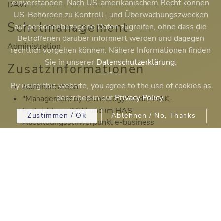
einverstanden. Nach US-amerikanischem Recht können
DAVI
US-Behörden zu Kontroll- und Überwachungszwecken
Schulmanagement
auf personenbezogene Daten zugreifen, ohne dass die
Betroffenen darüber informiert werden und dagegen
Administration
rechtlich vorgehen können. Nähere Informationen finden
Sie in unserer
Datenschutzerklärung
.
Zusatzinformationen
-- * --
By using this website, you agree to the use of cookies as
Administratorin
described in our
Privacy Policy
.
"Management by Technology" in der HAK-
Fachrichtung IMW und im HAS-
Zustimmen / Ok
Ablehnen / No, Thanks
Ausbildungsschwerpunkt e-business
Geprüfte und zertifizierte Technologiemanagerin
Übungsfirmenleiterin der "Eventers Veranstaltungs
GmbH"
Betreuungslehrerin von WU-StudentInnen der
Studienrichtung "Wirtschaftspädagogik"
Teammitglied x.und@ibc
Projektleitung Erstellung des Qualitätenkataloges zur
Generalsanierung des ibc hetzendorf