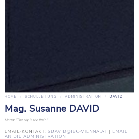
HOME
SCHULLEITUNG
ADMINISTRATION
DAVID
Mag. Susanne DAVID
Motto: "The sky is the limit."
EMAIL-KONTAKT:
SDAVID@IBC-VIENNA.AT
|
EMAIL
AN DIE ADMINISTRATION