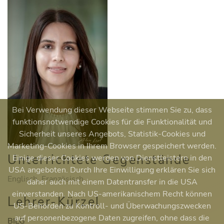
Bei Verwendung dieser Webseite stimmen Sie zu, dass
funktionsnotwendige Cookies für die Funktionalität und
Sicherheit unseres Angebots, Statistik-Cookies und
Marketing-Cookies in Ihrem Browser gespeichert werden.
Unterrichtete Gegenstände
Einige dieser Cookies werden von Dienstleistern in den
USA angeboten. Durch Ihre Einwilligung erklären Sie sich
Englisch
,
Französisch
daher auch mit einem Datentransfer in die USA
einverstanden. Nach US-amerikanischem Recht können
Lehrer-Kürzel
US-Behörden zu Kontroll- und Überwachungszwecken
auf personenbezogene Daten zugreifen, ohne dass die
BILG