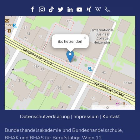
×
ibc hetzendorf
Leaflet
| ©
OpenStreetMap
Datenschutzerklärung
|
Impressum
|
Kontakt
Bundeshandelsakademie und Bundeshandelsschule,
BHAK und BHAS für Berufstätige Wien 12