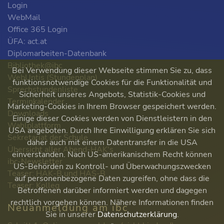
Login
WebMail
Office 365 Login
ÜFA: act.at
Diplomarbeiten-Datenbank
Bibliothek@ibc
Bei Verwendung dieser Webseite stimmen Sie zu, dass
WebUntis (Stundenplan)
funktionsnotwendige Cookies für die Funktionalität und
Sprechstundenliste
Sicherheit unseres Angebots, Statistik-Cookies und
Terminkalender
Marketing-Cookies in Ihrem Browser gespeichert werden.
Downloads
Einige dieser Cookies werden von Dienstleistern in den
Wahlplattform
USA angeboten. Durch Ihre Einwilligung erklären Sie sich
Sekretariat der Schule
daher auch mit einem Datentransfer in die USA
Übersicht aller Abend-HAK's
einverstanden. Nach US-amerikanischem Recht können
ibc-Newsletter
US-Behörden zu Kontroll- und Überwachungszwecken
Teaser: HAK-B und HAS-B
auf personenbezogene Daten zugreifen, ohne dass die
Teaser: Kolleg
Betroffenen darüber informiert werden und dagegen
rechtlich vorgehen können. Nähere Informationen finden
Neuanmeldung am ibc
Sie in unserer
Datenschutzerklärung
.