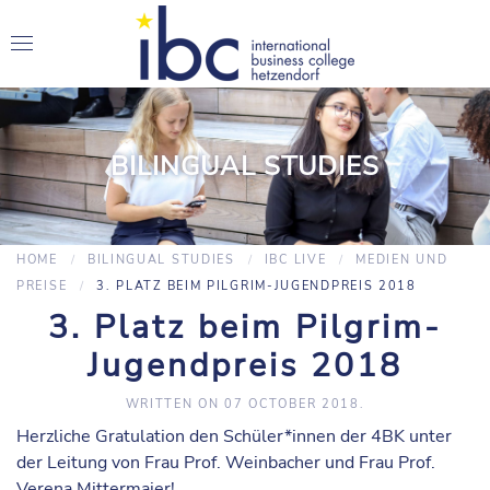
BILINGUAL STUDIES
HOME
BILINGUAL STUDIES
IBC LIVE
MEDIEN UND
PREISE
3. PLATZ BEIM PILGRIM-JUGENDPREIS 2018
3. Platz beim Pilgrim-
Jugendpreis 2018
WRITTEN ON
07 OCTOBER 2018
.
Herzliche Gratulation den Schüler*innen der 4BK unter
der Leitung von Frau Prof. Weinbacher und Frau Prof.
Verena Mittermaier
!