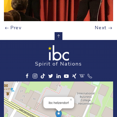
Prev
Next
Spirit of Nations
×
ibc hetzendorf