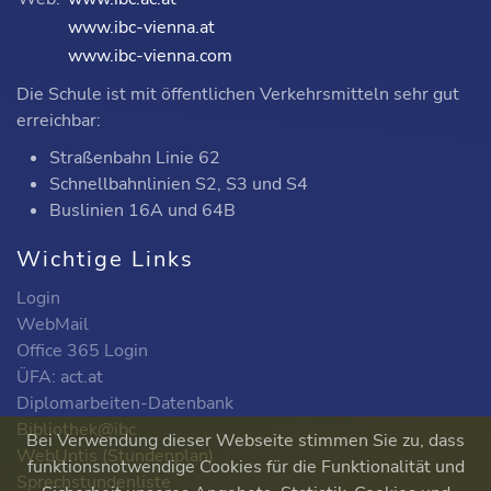
www.ibc-vienna.at
www.ibc-vienna.com
Die Schule ist mit öffentlichen Verkehrsmitteln sehr gut
erreichbar:
Straßenbahn Linie 62
Schnellbahnlinien S2, S3 und S4
Buslinien 16A und 64B
Wichtige Links
Login
WebMail
Office 365 Login
ÜFA: act.at
Diplomarbeiten-Datenbank
Bibliothek@ibc
Bei Verwendung dieser Webseite stimmen Sie zu, dass
WebUntis (Stundenplan)
funktionsnotwendige Cookies für die Funktionalität und
Sprechstundenliste