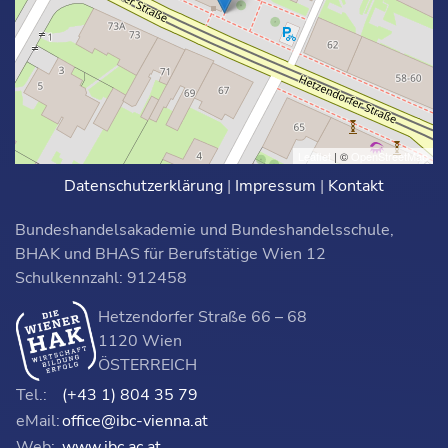
Leaflet
| ©
OpenStreetMap
Datenschutzerklärung
|
Impressum
|
Kontakt
Bundeshandelsakademie und Bundeshandelsschule,
BHAK und BHAS für Berufstätige Wien 12
Schulkennzahl: 912458
Hetzendorfer Straße 66 – 68
1120 Wien
ÖSTERREICH
Tel.:
(+43 1) 804 35 79
eMail:
office@ibc-vienna.at
Web:
www.ibc.ac.at