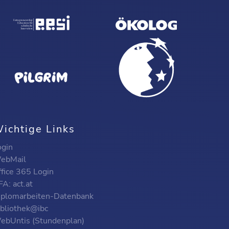
ichtige Links
ogin
ebMail
ffice 365 Login
A: act.at
iplomarbeiten-Datenbank
ibliothek@ibc
ebUntis (Stundenplan)