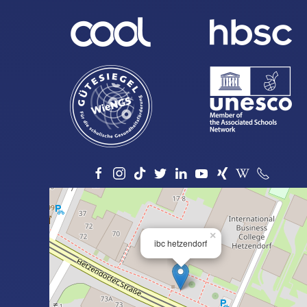
×
ibc hetzendorf