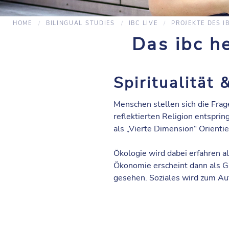
HOME
BILINGUAL STUDIES
IBC LIVE
PROJEKTE DES I
Das ibc h
Spiritualität
Menschen stellen sich die Fra
reflektierten Religion entspring
als „Vierte Dimension“ Orient
Ökologie
wird dabei erfahren a
Ökonomie erscheint dann als G
gesehen. Soziales wird zum Auf