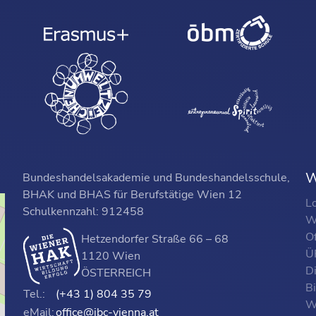
W
Bundeshandelsakademie und Bundeshandelsschule,
BHAK und BHAS für Berufstätige Wien 12
L
Schulkennzahl: 912458
W
O
Hetzendorfer Straße 66 – 68
ÜF
1120 Wien
D
ÖSTERREICH
B
Tel.:
(+43 1) 804 35 79
W
eMail:
office@ibc-vienna.at