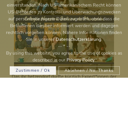
einverstanden. Nach US-amerikanischem Recht können
US-Behörden zu Kontroll- und Überwachungszwecken
auf personenbezogene Daten zugreifen, ohne dass die
Betroffenen darüber informiert werden und dagegen
rechtlich vorgehen können. Nähere Informationen finden
Sie in unserer
Datenschutzerklärung
.
-- * --
By using this website, you agree to the use of cookies as
described in our
Privacy Policy
.
Zustimmen / Ok
Ablehnen / No, Thanks
Das ibc hetzendorf durfte kürzlich Expert*innen der
spanischen Partnerschule Colegio Nuestra Señora de
Montesión aus Palma de Mallorca begrüßen. Im Rahmen
des Erasmus+ Programms fand ein intensiver...
Erasmus+
Continue reading