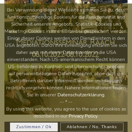
Bei Verwendung dieser Webseite stimmen Sie zu, dass
funktionsnotwendige Cookies für die Funktionalität und
Sicherheit unseres Angebots, Statistik-Cookies und
Marketing-Cookies in Ihrem Browser gespeichert werden.
Einige dieser Cookies werden von Dienstleistern in den
USA angeboten. Durch Ihre Einwilligung erklären Sie sich
daher auch mit einem Datentransfer in die USA
einverstanden. Nach US-amerikanischem Recht können
US-Behörden zu Kontroll- und Überwachungszwecken
auf personenbezogene Daten zugreifen, ohne dass die
Betroffenen darüber informiert werden und dagegen
rechtlich vorgehen können. Nähere Informationen finden
Sie in unserer
Datenschutzerklärung
.
-- * --
By using this website, you agree to the use of cookies as
described in our
Privacy Policy
.
Zustimmen / Ok
Ablehnen / No, Thanks