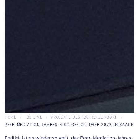
HOME
IBC LIVE
PROJEKTE DES IBC HETZENDORF
PEER-MEDIATION-JAHRES-KICK-OFF OKTOBER 2022 IN RAACH
Endlich ist es wieder so weit, das Peer-Mediation-Jahres-